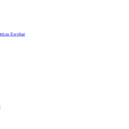
tricas Escobar
r