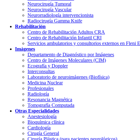
Neurocirugía Tumoral
Neurocirugía Vascular
Neurorradiología intervencionista
Radiocirugía Gamma Knife
Rehabilitación
Centro de Rehabilitación Adultos CRA
Centro de Rehabilitación Infantil CRI
Servicios ambulatorios y consultorios externos en Fleni 
Imágenes
Departamento de Diagnóstico por Imágenes
Centro de Imágenes Moleculares (CIM)
Ecografía y Doppler
Interconsultas
Laboratorio de neuroimágenes (Biofísica)
Medicina Nuclear
Profesionales
Radiología
Resonancia Magnética
Tomografía Computada
Otras Especialidades
Anestesiología
Bioquímica clínica
Cardiología
Cirugía General
Cirugía Plástica (para pacientes neurológicos)