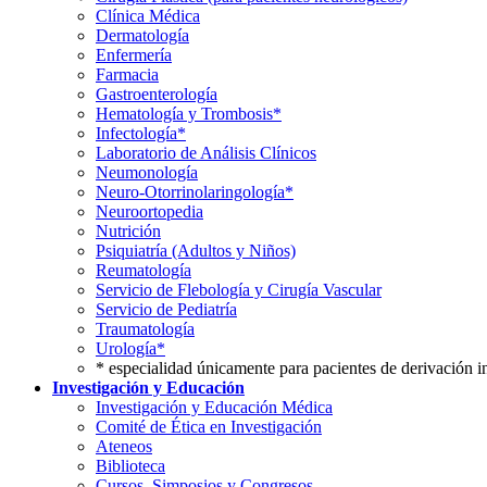
Clínica Médica
Dermatología
Enfermería
Farmacia
Gastroenterología
Hematología y Trombosis*
Infectología*
Laboratorio de Análisis Clínicos
Neumonología
Neuro-Otorrinolaringología*
Neuroortopedia
Nutrición
Psiquiatría (Adultos y Niños)
Reumatología
Servicio de Flebología y Cirugía Vascular
Servicio de Pediatría
Traumatología
Urología*
* especialidad únicamente para pacientes de derivación i
Investigación y Educación
Investigación y Educación Médica
Comité de Ética en Investigación
Ateneos
Biblioteca
Cursos, Simposios y Congresos