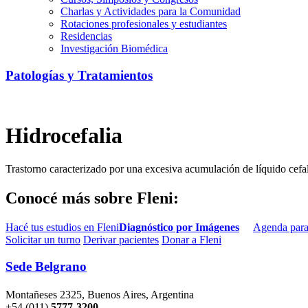
Charlas y Actividades para la Comunidad
Rotaciones profesionales y estudiantes
Residencias
Investigación Biomédica
Patologías y Tratamientos
Hidrocefalia
Trastorno caracterizado por una excesiva acumulación de líquido cefalo
Conocé más sobre Fleni:
Hacé tus estudios en Fleni
Diagnóstico por Imágenes
Agenda para
Solicitar un turno
Derivar pacientes
Donar a Fleni
Sede Belgrano
Montañeses 2325, Buenos Aires, Argentina
+54 (011)
5777-3200