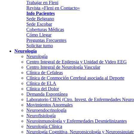
Trabajar en Fleni
Revista «Fleni en Contacto»
Info Pacientes
Sede Belgrano
Sede Escobar
Coberturas Médicas
Cómo Llegar
Preguntas Frecuentes
Solicitar turno
Neurología
Neurología
Centro Integral de Epilepsia y Unidad de Video EEG
Centro Integral de Neurología Vascular
Clínica de Cefaleas
Clínica de Conmoción Cerebral asociada al Deporte
Clínica de ELA
Clínica del Dolor
Demanda Espontánea
Laboratorio CIEN (Ctro. Invest. de Enfermedades Neur
Movimientos Anormales
Neuroendocrinología
Neurofisiología
Neuroinmunología y Enfermedades Desmielinizantes
Neurología Clínica
Neurología Cognitiva, Neuropsicología y Neuropsiquiatr