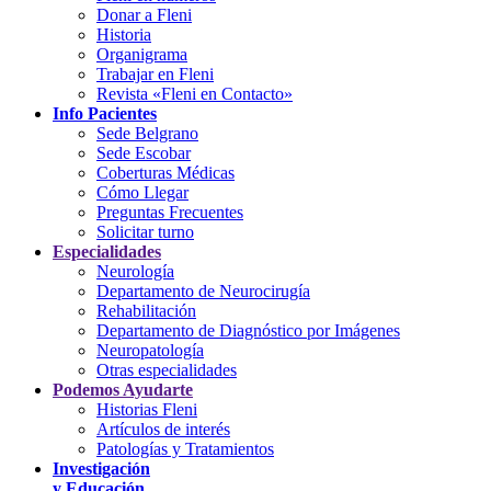
Donar a Fleni
Historia
Organigrama
Trabajar en Fleni
Revista «Fleni en Contacto»
Info Pacientes
Sede Belgrano
Sede Escobar
Coberturas Médicas
Cómo Llegar
Preguntas Frecuentes
Solicitar turno
Especialidades
Neurología
Departamento de Neurocirugía
Rehabilitación
Departamento de Diagnóstico por Imágenes
Neuropatología
Otras especialidades
Podemos Ayudarte
Historias Fleni
Artículos de interés
Patologías y Tratamientos
Investigación
y Educación