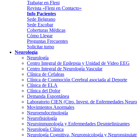
Trabajar en Fleni
Revista «Fleni en Contacto»
Info Pacientes
Sede Belgrano
Sede Escobar
Coberturas Médicas
Cómo Llegar
Preguntas Frecuentes
Solicitar turno
Neurología
Neurología
Centro Integral de Epilepsia y Unidad de Video EEG
Centro Integral de Neurología Vascular
Clínica de Cefaleas
Clínica de Conmoción Cerebral asociada al Deporte
Clínica de ELA
Clínica del Dolor
Demanda Espontánea
Laboratorio CIEN (Ctro. Invest. de Enfermedades Neur
Movimientos Anormales
Neuroendocrinología
Neurofisiología
Neuroinmunología y Enfermedades Desmielinizantes
Neurología Clínica
Neurología Cognitiva, Neuropsicología y Neuropsiquiatr