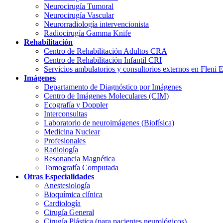
Neurocirugía Tumoral
Neurocirugía Vascular
Neurorradiología intervencionista
Radiocirugía Gamma Knife
Rehabilitación
Centro de Rehabilitación Adultos CRA
Centro de Rehabilitación Infantil CRI
Servicios ambulatorios y consultorios externos en Fleni 
Imágenes
Departamento de Diagnóstico por Imágenes
Centro de Imágenes Moleculares (CIM)
Ecografía y Doppler
Interconsultas
Laboratorio de neuroimágenes (Biofísica)
Medicina Nuclear
Profesionales
Radiología
Resonancia Magnética
Tomografía Computada
Otras Especialidades
Anestesiología
Bioquímica clínica
Cardiología
Cirugía General
Cirugía Plástica (para pacientes neurológicos)