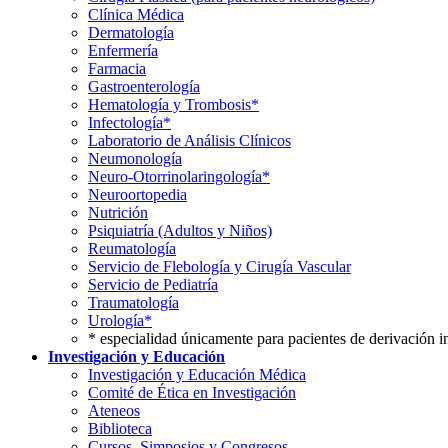
Clínica Médica
Dermatología
Enfermería
Farmacia
Gastroenterología
Hematología y Trombosis*
Infectología*
Laboratorio de Análisis Clínicos
Neumonología
Neuro-Otorrinolaringología*
Neuroortopedia
Nutrición
Psiquiatría (Adultos y Niños)
Reumatología
Servicio de Flebología y Cirugía Vascular
Servicio de Pediatría
Traumatología
Urología*
* especialidad únicamente para pacientes de derivación i
Investigación y Educación
Investigación y Educación Médica
Comité de Ética en Investigación
Ateneos
Biblioteca
Cursos, Simposios y Congresos