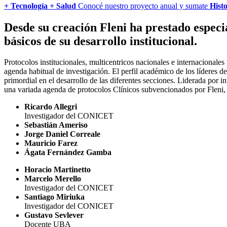
+ Tecnología + Salud
Conocé nuestro proyecto anual y sumate
Histo
Desde su creación Fleni ha prestado especia
básicos de su desarrollo institucional.
Protocolos institucionales, multicentricos nacionales e internacional
agenda habitual de investigación. El perfil académico de los líderes d
primordial en el desarrollo de las diferentes secciones. Liderada po
una variada agenda de protocolos Clínicos subvencionados por Fleni,
Ricardo Allegri
Investigador del CONICET
Sebastián Ameriso
Jorge Daniel Correale
Mauricio Farez
Ágata Fernández Gamba
Horacio Martinetto
Marcelo Merello
Investigador del CONICET
Santiago Miriuka
Investigador del CONICET
Gustavo Sevlever
Docente UBA