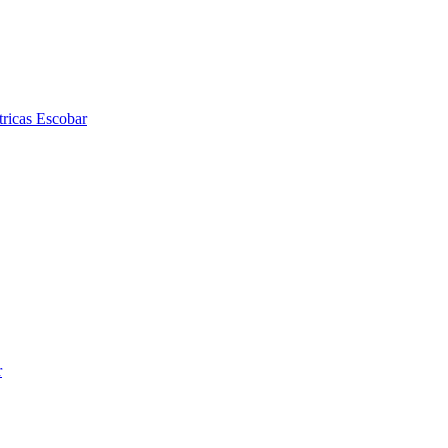
tricas Escobar
r