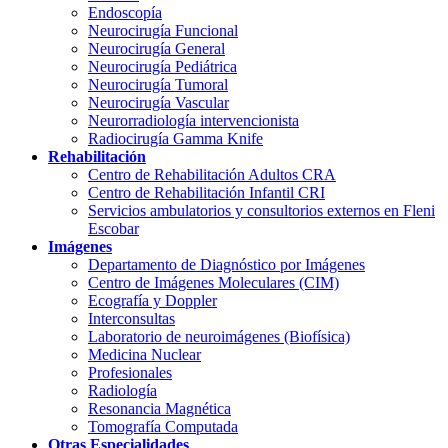
Endoscopía
Neurocirugía Funcional
Neurocirugía General
Neurocirugía Pediátrica
Neurocirugía Tumoral
Neurocirugía Vascular
Neurorradiología intervencionista
Radiocirugía Gamma Knife
Rehabilitación
Centro de Rehabilitación Adultos CRA
Centro de Rehabilitación Infantil CRI
Servicios ambulatorios y consultorios externos en Fleni
Escobar
Imágenes
Departamento de Diagnóstico por Imágenes
Centro de Imágenes Moleculares (CIM)
Ecografía y Doppler
Interconsultas
Laboratorio de neuroimágenes (Biofísica)
Medicina Nuclear
Profesionales
Radiología
Resonancia Magnética
Tomografía Computada
Otras Especialidades