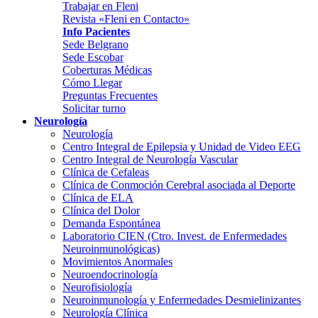
Trabajar en Fleni
Revista «Fleni en Contacto»
Info Pacientes
Sede Belgrano
Sede Escobar
Coberturas Médicas
Cómo Llegar
Preguntas Frecuentes
Solicitar turno
Neurología
Neurología
Centro Integral de Epilepsia y Unidad de Video EEG
Centro Integral de Neurología Vascular
Clínica de Cefaleas
Clínica de Conmoción Cerebral asociada al Deporte
Clínica de ELA
Clínica del Dolor
Demanda Espontánea
Laboratorio CIEN (Ctro. Invest. de Enfermedades
Neuroinmunológicas)
Movimientos Anormales
Neuroendocrinología
Neurofisiología
Neuroinmunología y Enfermedades Desmielinizantes
Neurología Clínica