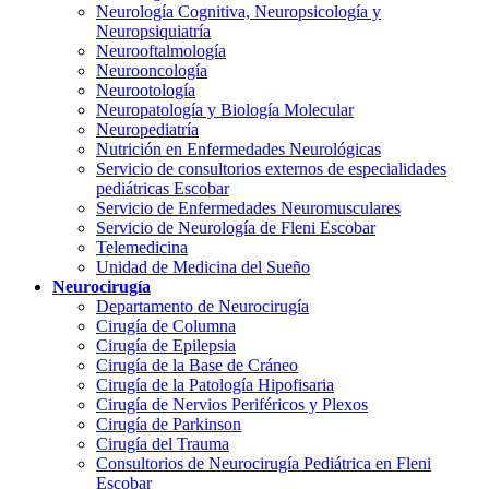
Neurología Cognitiva, Neuropsicología y
Neuropsiquiatría
Neurooftalmología
Neurooncología
Neurootología
Neuropatología y Biología Molecular
Neuropediatría
Nutrición en Enfermedades Neurológicas
Servicio de consultorios externos de especialidades
pediátricas Escobar
Servicio de Enfermedades Neuromusculares
Servicio de Neurología de Fleni Escobar
Telemedicina
Unidad de Medicina del Sueño
Neurocirugía
Departamento de Neurocirugía
Cirugía de Columna
Cirugía de Epilepsia
Cirugía de la Base de Cráneo
Cirugía de la Patología Hipofisaria
Cirugía de Nervios Periféricos y Plexos
Cirugía de Parkinson
Cirugía del Trauma
Consultorios de Neurocirugía Pediátrica en Fleni
Escobar