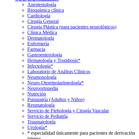
Anestesiología
Bioquímica clínica
Cardiología
Cirugía General
Cirugía Plástica (para pacientes neurológicos)
Clínica Médica
Dermatología
Enfermería
Farmacia
Gastroenterología
Hematología y Trombosis*
Infectología*
Laboratorio de Análisis Clínicos
Neumonología
Neuro-Otorrinolaringología*
Neuroortopedia
Nutrición
Psiquiatría (Adultos y Niños)
Reumatología
Servicio de Flebología y Cirugía Vascular
Servicio de Pediatría
Traumatología
Urología*
* especialidad únicamente para pacientes de derivación
interna