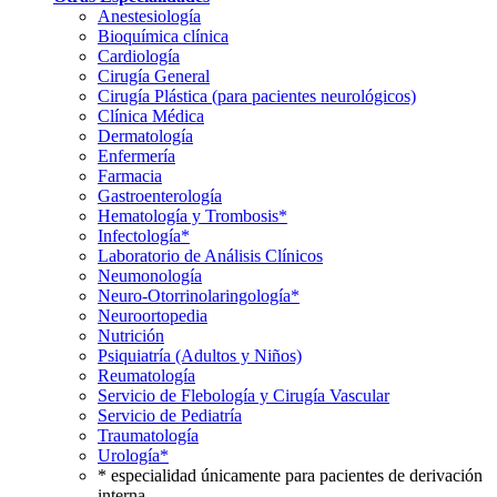
Anestesiología
Bioquímica clínica
Cardiología
Cirugía General
Cirugía Plástica (para pacientes neurológicos)
Clínica Médica
Dermatología
Enfermería
Farmacia
Gastroenterología
Hematología y Trombosis*
Infectología*
Laboratorio de Análisis Clínicos
Neumonología
Neuro-Otorrinolaringología*
Neuroortopedia
Nutrición
Psiquiatría (Adultos y Niños)
Reumatología
Servicio de Flebología y Cirugía Vascular
Servicio de Pediatría
Traumatología
Urología*
* especialidad únicamente para pacientes de derivación
interna