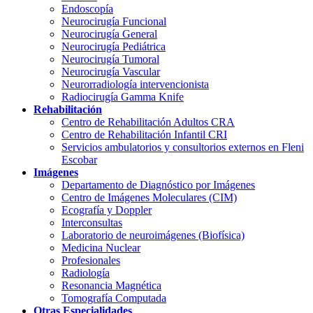
Endoscopía
Neurocirugía Funcional
Neurocirugía General
Neurocirugía Pediátrica
Neurocirugía Tumoral
Neurocirugía Vascular
Neurorradiología intervencionista
Radiocirugía Gamma Knife
Rehabilitación
Centro de Rehabilitación Adultos CRA
Centro de Rehabilitación Infantil CRI
Servicios ambulatorios y consultorios externos en Fleni
Escobar
Imágenes
Departamento de Diagnóstico por Imágenes
Centro de Imágenes Moleculares (CIM)
Ecografía y Doppler
Interconsultas
Laboratorio de neuroimágenes (Biofísica)
Medicina Nuclear
Profesionales
Radiología
Resonancia Magnética
Tomografía Computada
Otras Especialidades