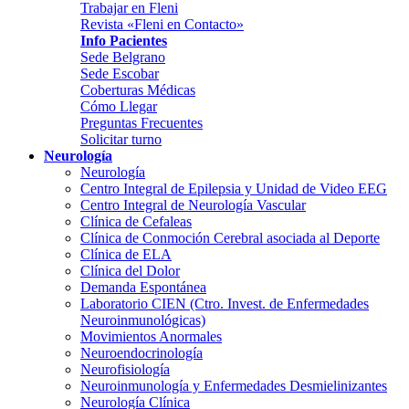
Trabajar en Fleni
Revista «Fleni en Contacto»
Info Pacientes
Sede Belgrano
Sede Escobar
Coberturas Médicas
Cómo Llegar
Preguntas Frecuentes
Solicitar turno
Neurología
Neurología
Centro Integral de Epilepsia y Unidad de Video EEG
Centro Integral de Neurología Vascular
Clínica de Cefaleas
Clínica de Conmoción Cerebral asociada al Deporte
Clínica de ELA
Clínica del Dolor
Demanda Espontánea
Laboratorio CIEN (Ctro. Invest. de Enfermedades
Neuroinmunológicas)
Movimientos Anormales
Neuroendocrinología
Neurofisiología
Neuroinmunología y Enfermedades Desmielinizantes
Neurología Clínica