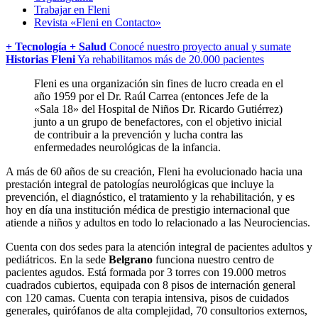
Trabajar en Fleni
Revista «Fleni en Contacto»
+ Tecnología + Salud
Conocé nuestro proyecto anual y sumate
Historias Fleni
Ya rehabilitamos más de 20.000 pacientes
Fleni es una organización sin fines de lucro creada en el
año 1959 por el Dr. Raúl Carrea (entonces Jefe de la
«Sala 18» del Hospital de Niños Dr. Ricardo Gutiérrez)
junto a un grupo de benefactores, con el objetivo inicial
de contribuir a la prevención y lucha contra las
enfermedades neurológicas de la infancia.
A más de 60 años de su creación, Fleni ha evolucionado hacia una
prestación integral de patologías neurológicas que incluye la
prevención, el diagnóstico, el tratamiento y la rehabilitación, y es
hoy en día una institución médica de prestigio internacional que
atiende a niños y adultos en todo lo relacionado a las Neurociencias.
Cuenta con dos sedes para la atención integral de pacientes adultos y
pediátricos. En la sede
Belgrano
funciona nuestro centro de
pacientes agudos. Está formada por 3 torres con 19.000 metros
cuadrados cubiertos, equipada con 8 pisos de internación general
con 120 camas. Cuenta con terapia intensiva, pisos de cuidados
generales, quirófanos de alta complejidad, 70 consultorios externos,