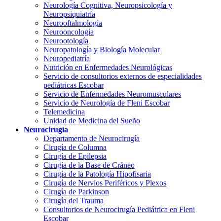
Neurología Cognitiva, Neuropsicología y
Neuropsiquiatría
Neurooftalmología
Neurooncología
Neurootología
Neuropatología y Biología Molecular
Neuropediatría
Nutrición en Enfermedades Neurológicas
Servicio de consultorios externos de especialidades
pediátricas Escobar
Servicio de Enfermedades Neuromusculares
Servicio de Neurología de Fleni Escobar
Telemedicina
Unidad de Medicina del Sueño
Neurocirugía
Departamento de Neurocirugía
Cirugía de Columna
Cirugía de Epilepsia
Cirugía de la Base de Cráneo
Cirugía de la Patología Hipofisaria
Cirugía de Nervios Periféricos y Plexos
Cirugía de Parkinson
Cirugía del Trauma
Consultorios de Neurocirugía Pediátrica en Fleni
Escobar