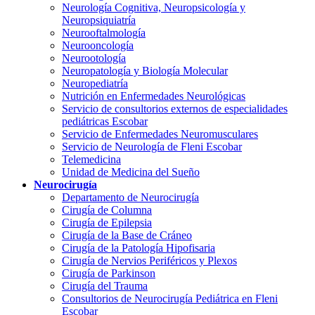
Neurología Cognitiva, Neuropsicología y
Neuropsiquiatría
Neurooftalmología
Neurooncología
Neurootología
Neuropatología y Biología Molecular
Neuropediatría
Nutrición en Enfermedades Neurológicas
Servicio de consultorios externos de especialidades
pediátricas Escobar
Servicio de Enfermedades Neuromusculares
Servicio de Neurología de Fleni Escobar
Telemedicina
Unidad de Medicina del Sueño
Neurocirugía
Departamento de Neurocirugía
Cirugía de Columna
Cirugía de Epilepsia
Cirugía de la Base de Cráneo
Cirugía de la Patología Hipofisaria
Cirugía de Nervios Periféricos y Plexos
Cirugía de Parkinson
Cirugía del Trauma
Consultorios de Neurocirugía Pediátrica en Fleni
Escobar