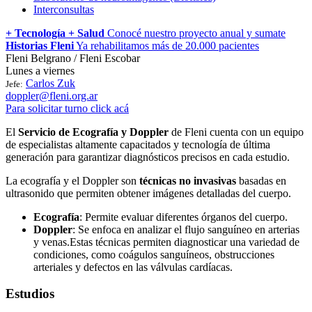
Interconsultas
+ Tecnología + Salud
Conocé nuestro proyecto anual y sumate
Historias Fleni
Ya rehabilitamos más de 20.000 pacientes
Fleni Belgrano / Fleni Escobar
Lunes a viernes
Carlos Zuk
Jefe:
doppler@fleni.org.ar
Para solicitar turno click acá
El
Servicio de Ecografía y Doppler
de Fleni cuenta con un equipo
de especialistas altamente capacitados y tecnología de última
generación para garantizar diagnósticos precisos en cada estudio.
La ecografía y el Doppler son
técnicas no invasivas
basadas en
ultrasonido que permiten obtener imágenes detalladas del cuerpo.
Ecografía
: Permite evaluar diferentes órganos del cuerpo.
Doppler
: Se enfoca en analizar el flujo sanguíneo en arterias
y venas.Estas técnicas permiten diagnosticar una variedad de
condiciones, como coágulos sanguíneos, obstrucciones
arteriales y defectos en las válvulas cardíacas.
Estudios