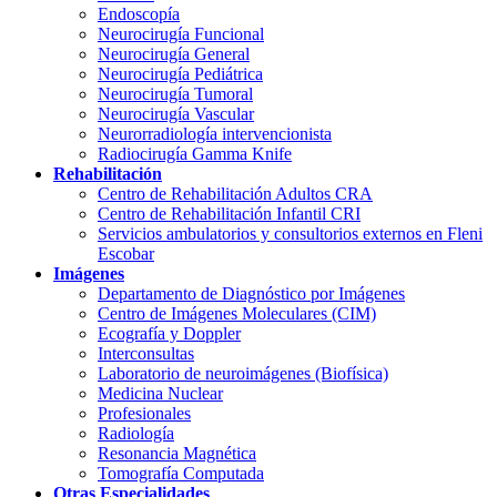
Endoscopía
Neurocirugía Funcional
Neurocirugía General
Neurocirugía Pediátrica
Neurocirugía Tumoral
Neurocirugía Vascular
Neurorradiología intervencionista
Radiocirugía Gamma Knife
Rehabilitación
Centro de Rehabilitación Adultos CRA
Centro de Rehabilitación Infantil CRI
Servicios ambulatorios y consultorios externos en Fleni
Escobar
Imágenes
Departamento de Diagnóstico por Imágenes
Centro de Imágenes Moleculares (CIM)
Ecografía y Doppler
Interconsultas
Laboratorio de neuroimágenes (Biofísica)
Medicina Nuclear
Profesionales
Radiología
Resonancia Magnética
Tomografía Computada
Otras Especialidades