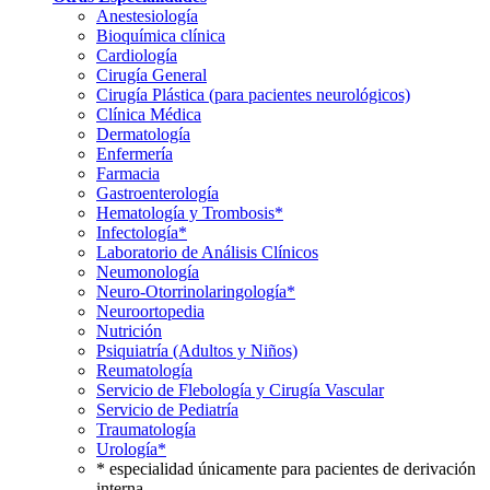
Anestesiología
Bioquímica clínica
Cardiología
Cirugía General
Cirugía Plástica (para pacientes neurológicos)
Clínica Médica
Dermatología
Enfermería
Farmacia
Gastroenterología
Hematología y Trombosis*
Infectología*
Laboratorio de Análisis Clínicos
Neumonología
Neuro-Otorrinolaringología*
Neuroortopedia
Nutrición
Psiquiatría (Adultos y Niños)
Reumatología
Servicio de Flebología y Cirugía Vascular
Servicio de Pediatría
Traumatología
Urología*
* especialidad únicamente para pacientes de derivación
interna