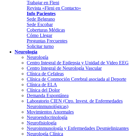
Trabajar en Fleni
Revista «Fleni en Contacto»
Info Pacientes
Sede Belgrano
Sede Escobar
Coberturas Médicas
Cómo Llegar
Preguntas Frecuentes
Solicitar turno
Neurología
Neurología
Centro Integral de Epilepsia y Unidad de Video EEG
Centro Integral de Neurología Vascular
Clínica de Cefaleas
Clínica de Conmoción Cerebral asociada al Deporte
Clínica de ELA
Clínica del Dolor
Demanda Espontánea
Laboratorio CIEN (Ctro. Invest. de Enfermedades
Neuroinmunológicas)
Movimientos Anormales
Neuroendocrinología
Neurofisiología
Neuroinmunología y Enfermedades Desmielinizantes
Neurología Clínica