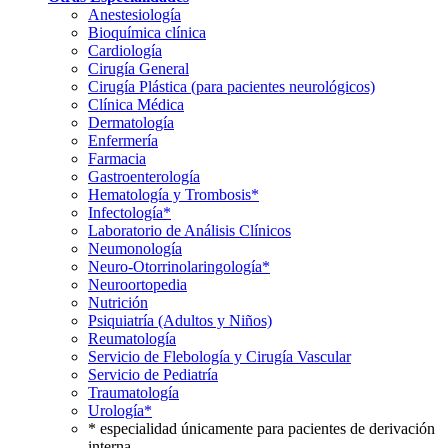
Anestesiología
Bioquímica clínica
Cardiología
Cirugía General
Cirugía Plástica (para pacientes neurológicos)
Clínica Médica
Dermatología
Enfermería
Farmacia
Gastroenterología
Hematología y Trombosis*
Infectología*
Laboratorio de Análisis Clínicos
Neumonología
Neuro-Otorrinolaringología*
Neuroortopedia
Nutrición
Psiquiatría (Adultos y Niños)
Reumatología
Servicio de Flebología y Cirugía Vascular
Servicio de Pediatría
Traumatología
Urología*
* especialidad únicamente para pacientes de derivación
interna