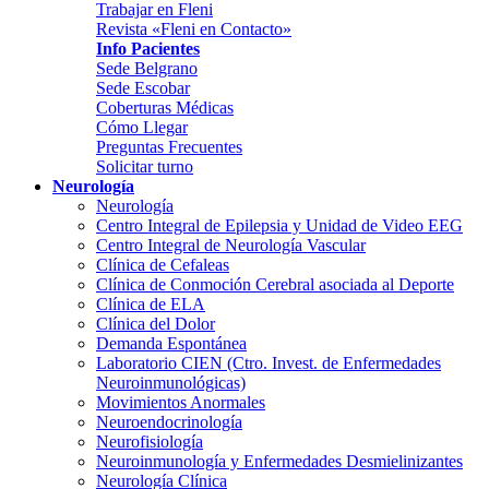
Trabajar en Fleni
Revista «Fleni en Contacto»
Info Pacientes
Sede Belgrano
Sede Escobar
Coberturas Médicas
Cómo Llegar
Preguntas Frecuentes
Solicitar turno
Neurología
Neurología
Centro Integral de Epilepsia y Unidad de Video EEG
Centro Integral de Neurología Vascular
Clínica de Cefaleas
Clínica de Conmoción Cerebral asociada al Deporte
Clínica de ELA
Clínica del Dolor
Demanda Espontánea
Laboratorio CIEN (Ctro. Invest. de Enfermedades
Neuroinmunológicas)
Movimientos Anormales
Neuroendocrinología
Neurofisiología
Neuroinmunología y Enfermedades Desmielinizantes
Neurología Clínica