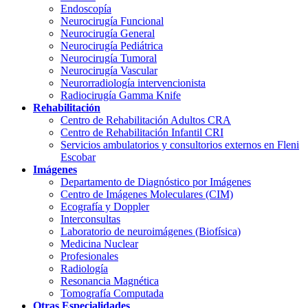
Endoscopía
Neurocirugía Funcional
Neurocirugía General
Neurocirugía Pediátrica
Neurocirugía Tumoral
Neurocirugía Vascular
Neurorradiología intervencionista
Radiocirugía Gamma Knife
Rehabilitación
Centro de Rehabilitación Adultos CRA
Centro de Rehabilitación Infantil CRI
Servicios ambulatorios y consultorios externos en Fleni
Escobar
Imágenes
Departamento de Diagnóstico por Imágenes
Centro de Imágenes Moleculares (CIM)
Ecografía y Doppler
Interconsultas
Laboratorio de neuroimágenes (Biofísica)
Medicina Nuclear
Profesionales
Radiología
Resonancia Magnética
Tomografía Computada
Otras Especialidades