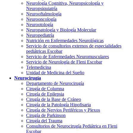
Neurología Cognitiva, Neuropsicología y
Neuropsiquiatría
Neurooftalmología
Neurooncología
Neurootología
Neuropatología y Biología Molecular
Neuropediatría
Nutrición en Enfermedades Neurológicas
Servicio de consultorios externos de especialidades
pediátricas Escobar
Servicio de Enfermedades Neuromusculares
Servicio de Neurología de Fleni Escobar
Telemedicina
Unidad de Medicina del Sueño
Neurocirugía
Departamento de Neurocirugía
Cirugía de Columna
Cirugía de Epilepsia
Cirugía de la Base de Cráneo
Cirugía de la Patología Hipofisaria
Cirugía de Nervios Periféricos y Plexos
Cirugía de Parkinson
Cirugía del Trauma
Consultorios de Neurocirugía Pediátrica en Fleni
Escobar