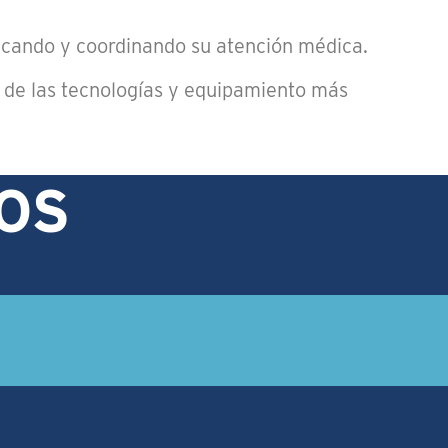
icando y coordinando su atención médica.
so de las tecnologías y equipamiento más
OS