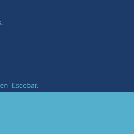
.
leni Escobar.