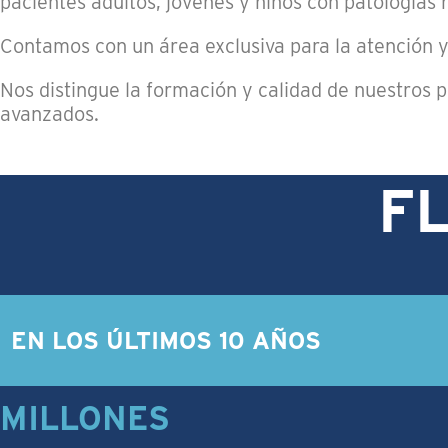
pacientes adultos, jóvenes y niños con patologías 
Contamos con un área exclusiva para la atención 
Nos distingue la formación y calidad de nuestros p
avanzados.
F
EN LOS ÚLTIMOS 10 AÑOS
MILLONES