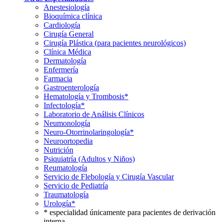
Anestesiología
Bioquímica clínica
Cardiología
Cirugía General
Cirugía Plástica (para pacientes neurológicos)
Clínica Médica
Dermatología
Enfermería
Farmacia
Gastroenterología
Hematología y Trombosis*
Infectología*
Laboratorio de Análisis Clínicos
Neumonología
Neuro-Otorrinolaringología*
Neuroortopedia
Nutrición
Psiquiatría (Adultos y Niños)
Reumatología
Servicio de Flebología y Cirugía Vascular
Servicio de Pediatría
Traumatología
Urología*
* especialidad únicamente para pacientes de derivación
interna