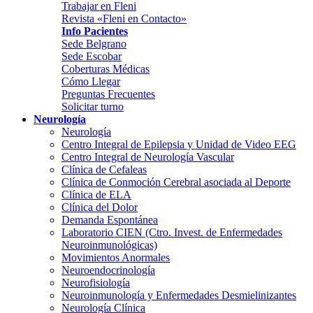
Trabajar en Fleni
Revista «Fleni en Contacto»
Info Pacientes
Sede Belgrano
Sede Escobar
Coberturas Médicas
Cómo Llegar
Preguntas Frecuentes
Solicitar turno
Neurología
Neurología
Centro Integral de Epilepsia y Unidad de Video EEG
Centro Integral de Neurología Vascular
Clínica de Cefaleas
Clínica de Conmoción Cerebral asociada al Deporte
Clínica de ELA
Clínica del Dolor
Demanda Espontánea
Laboratorio CIEN (Ctro. Invest. de Enfermedades
Neuroinmunológicas)
Movimientos Anormales
Neuroendocrinología
Neurofisiología
Neuroinmunología y Enfermedades Desmielinizantes
Neurología Clínica