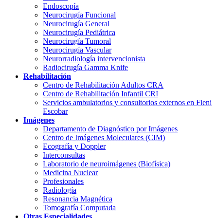
Endoscopía
Neurocirugía Funcional
Neurocirugía General
Neurocirugía Pediátrica
Neurocirugía Tumoral
Neurocirugía Vascular
Neurorradiología intervencionista
Radiocirugía Gamma Knife
Rehabilitación
Centro de Rehabilitación Adultos CRA
Centro de Rehabilitación Infantil CRI
Servicios ambulatorios y consultorios externos en Fleni
Escobar
Imágenes
Departamento de Diagnóstico por Imágenes
Centro de Imágenes Moleculares (CIM)
Ecografía y Doppler
Interconsultas
Laboratorio de neuroimágenes (Biofísica)
Medicina Nuclear
Profesionales
Radiología
Resonancia Magnética
Tomografía Computada
Otras Especialidades