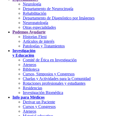
Neurología
Departamento de Neurocirugía
Rehabilitación
Departamento de Diagnóstico por Imágenes
Neuropatología
Otras especialidades
Podemos Ayudarte
Historias Fleni
Artículos de interés
Patologías y Tratamientos
Investigación
y Educación
Comité de Ética en Investigación
Ateneos
Biblioteca
Cursos, Simposios y Congresos
Charlas y Actividades para la Comunidad
Rotaciones profesionales y estudiantes
Residencias
Investigación Biomédica
Info para Médicos
Derivar un Paciente
Cursos y Congresos
Ateneos
Material educativo