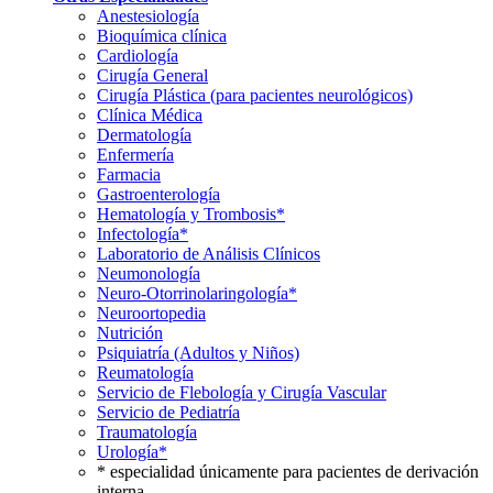
Anestesiología
Bioquímica clínica
Cardiología
Cirugía General
Cirugía Plástica (para pacientes neurológicos)
Clínica Médica
Dermatología
Enfermería
Farmacia
Gastroenterología
Hematología y Trombosis*
Infectología*
Laboratorio de Análisis Clínicos
Neumonología
Neuro-Otorrinolaringología*
Neuroortopedia
Nutrición
Psiquiatría (Adultos y Niños)
Reumatología
Servicio de Flebología y Cirugía Vascular
Servicio de Pediatría
Traumatología
Urología*
* especialidad únicamente para pacientes de derivación
interna