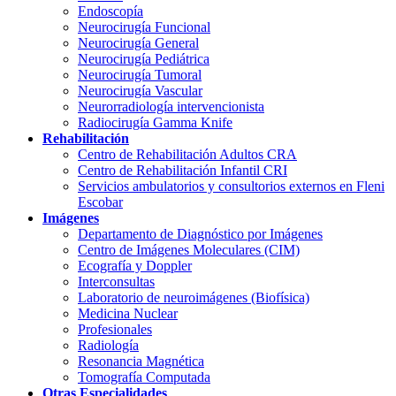
Endoscopía
Neurocirugía Funcional
Neurocirugía General
Neurocirugía Pediátrica
Neurocirugía Tumoral
Neurocirugía Vascular
Neurorradiología intervencionista
Radiocirugía Gamma Knife
Rehabilitación
Centro de Rehabilitación Adultos CRA
Centro de Rehabilitación Infantil CRI
Servicios ambulatorios y consultorios externos en Fleni
Escobar
Imágenes
Departamento de Diagnóstico por Imágenes
Centro de Imágenes Moleculares (CIM)
Ecografía y Doppler
Interconsultas
Laboratorio de neuroimágenes (Biofísica)
Medicina Nuclear
Profesionales
Radiología
Resonancia Magnética
Tomografía Computada
Otras Especialidades