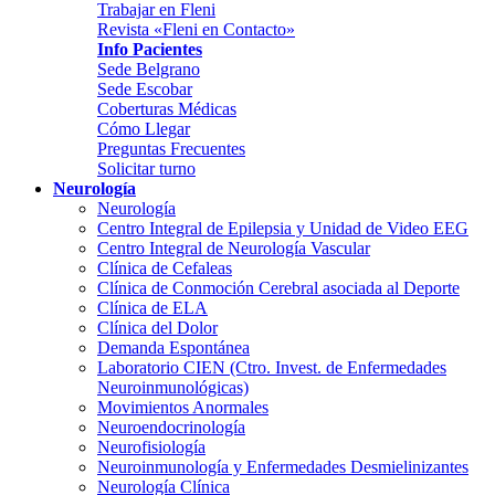
Trabajar en Fleni
Revista «Fleni en Contacto»
Info Pacientes
Sede Belgrano
Sede Escobar
Coberturas Médicas
Cómo Llegar
Preguntas Frecuentes
Solicitar turno
Neurología
Neurología
Centro Integral de Epilepsia y Unidad de Video EEG
Centro Integral de Neurología Vascular
Clínica de Cefaleas
Clínica de Conmoción Cerebral asociada al Deporte
Clínica de ELA
Clínica del Dolor
Demanda Espontánea
Laboratorio CIEN (Ctro. Invest. de Enfermedades
Neuroinmunológicas)
Movimientos Anormales
Neuroendocrinología
Neurofisiología
Neuroinmunología y Enfermedades Desmielinizantes
Neurología Clínica