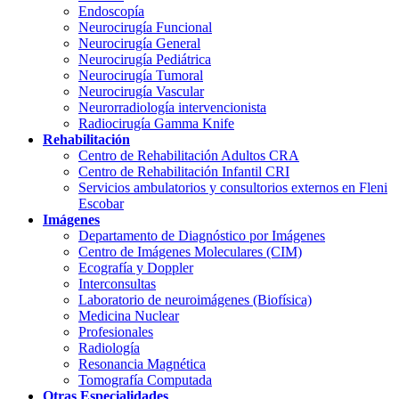
Endoscopía
Neurocirugía Funcional
Neurocirugía General
Neurocirugía Pediátrica
Neurocirugía Tumoral
Neurocirugía Vascular
Neurorradiología intervencionista
Radiocirugía Gamma Knife
Rehabilitación
Centro de Rehabilitación Adultos CRA
Centro de Rehabilitación Infantil CRI
Servicios ambulatorios y consultorios externos en Fleni
Escobar
Imágenes
Departamento de Diagnóstico por Imágenes
Centro de Imágenes Moleculares (CIM)
Ecografía y Doppler
Interconsultas
Laboratorio de neuroimágenes (Biofísica)
Medicina Nuclear
Profesionales
Radiología
Resonancia Magnética
Tomografía Computada
Otras Especialidades