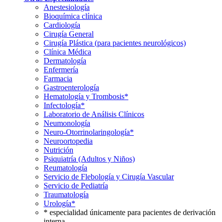
Anestesiología
Bioquímica clínica
Cardiología
Cirugía General
Cirugía Plástica (para pacientes neurológicos)
Clínica Médica
Dermatología
Enfermería
Farmacia
Gastroenterología
Hematología y Trombosis*
Infectología*
Laboratorio de Análisis Clínicos
Neumonología
Neuro-Otorrinolaringología*
Neuroortopedia
Nutrición
Psiquiatría (Adultos y Niños)
Reumatología
Servicio de Flebología y Cirugía Vascular
Servicio de Pediatría
Traumatología
Urología*
* especialidad únicamente para pacientes de derivación
interna