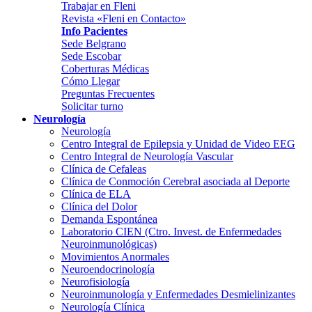
Trabajar en Fleni
Revista «Fleni en Contacto»
Info Pacientes
Sede Belgrano
Sede Escobar
Coberturas Médicas
Cómo Llegar
Preguntas Frecuentes
Solicitar turno
Neurología
Neurología
Centro Integral de Epilepsia y Unidad de Video EEG
Centro Integral de Neurología Vascular
Clínica de Cefaleas
Clínica de Conmoción Cerebral asociada al Deporte
Clínica de ELA
Clínica del Dolor
Demanda Espontánea
Laboratorio CIEN (Ctro. Invest. de Enfermedades
Neuroinmunológicas)
Movimientos Anormales
Neuroendocrinología
Neurofisiología
Neuroinmunología y Enfermedades Desmielinizantes
Neurología Clínica