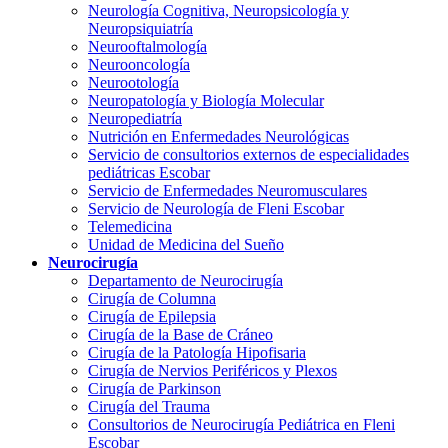
Neurología Cognitiva, Neuropsicología y
Neuropsiquiatría
Neurooftalmología
Neurooncología
Neurootología
Neuropatología y Biología Molecular
Neuropediatría
Nutrición en Enfermedades Neurológicas
Servicio de consultorios externos de especialidades
pediátricas Escobar
Servicio de Enfermedades Neuromusculares
Servicio de Neurología de Fleni Escobar
Telemedicina
Unidad de Medicina del Sueño
Neurocirugía
Departamento de Neurocirugía
Cirugía de Columna
Cirugía de Epilepsia
Cirugía de la Base de Cráneo
Cirugía de la Patología Hipofisaria
Cirugía de Nervios Periféricos y Plexos
Cirugía de Parkinson
Cirugía del Trauma
Consultorios de Neurocirugía Pediátrica en Fleni
Escobar