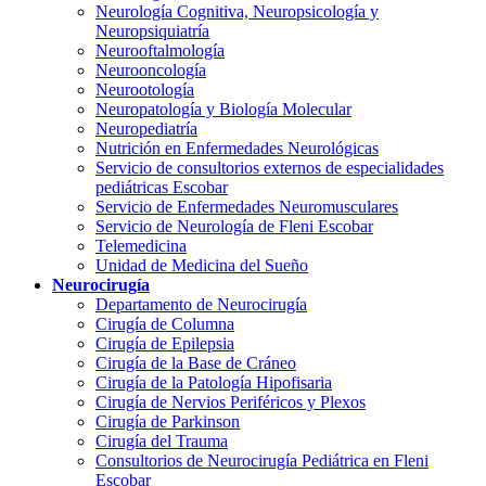
Neurología Cognitiva, Neuropsicología y
Neuropsiquiatría
Neurooftalmología
Neurooncología
Neurootología
Neuropatología y Biología Molecular
Neuropediatría
Nutrición en Enfermedades Neurológicas
Servicio de consultorios externos de especialidades
pediátricas Escobar
Servicio de Enfermedades Neuromusculares
Servicio de Neurología de Fleni Escobar
Telemedicina
Unidad de Medicina del Sueño
Neurocirugía
Departamento de Neurocirugía
Cirugía de Columna
Cirugía de Epilepsia
Cirugía de la Base de Cráneo
Cirugía de la Patología Hipofisaria
Cirugía de Nervios Periféricos y Plexos
Cirugía de Parkinson
Cirugía del Trauma
Consultorios de Neurocirugía Pediátrica en Fleni
Escobar