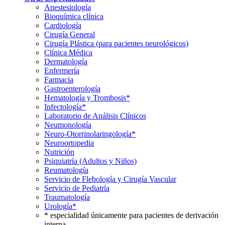
Anestesiología
Bioquímica clínica
Cardiología
Cirugía General
Cirugía Plástica (para pacientes neurológicos)
Clínica Médica
Dermatología
Enfermería
Farmacia
Gastroenterología
Hematología y Trombosis*
Infectología*
Laboratorio de Análisis Clínicos
Neumonología
Neuro-Otorrinolaringología*
Neuroortopedia
Nutrición
Psiquiatría (Adultos y Niños)
Reumatología
Servicio de Flebología y Cirugía Vascular
Servicio de Pediatría
Traumatología
Urología*
* especialidad únicamente para pacientes de derivación
interna