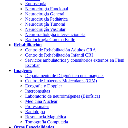
Endoscopía
Neurocirugía Funcional
Neurocirugía General
Neurocirugía Pediátrica
Neurocirugía Tumoral
Neurocirugía Vascular
Neurorradiología intervencionista
Radiocirugía Gamma Knife
Rehabilitación
Centro de Rehabilitación Adultos CRA
Centro de Rehabilitación Infantil CRI
Servicios ambulatorios y consultorios externos en Fleni
Escobar
Imágenes
Departamento de Diagnóstico por Imágenes
Centro de Imágenes Moleculares (CIM)
Ecografía y Doppler
Interconsultas
Laboratorio de neuroimágenes (Biofísica)
Medicina Nuclear
Profesionales
Radiología
Resonancia Magnética
Tomografía Computada
Otras Especialidades