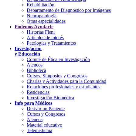
Rehabilitación
Departamento de Diagnóstico por Imágenes
Neuropatología
Otras especialidades
Podemos Ayudarte
Historias Fleni
Artículos de interés
Patologías y Tratamientos
Investigación
y Educación
Comité de Ética en Investigación
Ateneos
Biblioteca
Cursos, Simposios y Congresos
Charlas y Actividades para la Comunidad
Rotaciones profesionales y estudiantes
Residencias
Investigación Biomédica
Info para Médicos
Derivar un Paciente
Cursos y Congresos
Ateneos
Material educativo
Telemedicina