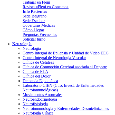
Trabajar en Fleni
Revista «Fleni en Contacto»
Info Pacientes
Sede Belgrano
Sede Escobar
Coberturas Médicas
Cómo Llegar
Preguntas Frecuentes
Solicitar turno
Neurología
Neurología
Centro Integral de Epilepsia y Unidad de Video EEG
Centro Integral de Neurología Vascular
Clínica de Cefaleas
Clínica de Conmoción Cerebral asociada al Deporte
Clínica de ELA
Clínica del Dolor
Demanda Espontánea
Laboratorio CIEN (Ctro. Invest. de Enfermedades
Neuroinmunológicas)
Movimientos Anormales
Neuroendocrinología
Neurofisiología
Neuroinmunología y Enfermedades Desmielinizantes
Neurología Clínica