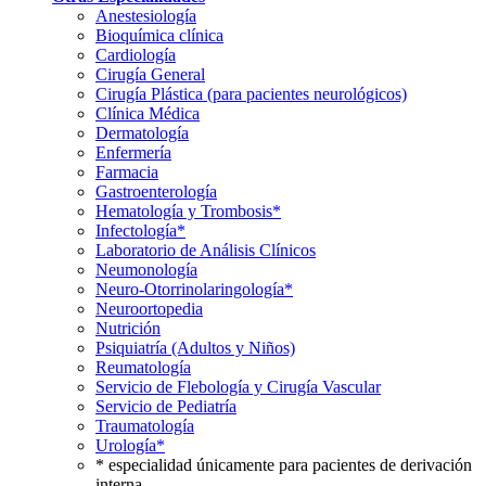
Anestesiología
Bioquímica clínica
Cardiología
Cirugía General
Cirugía Plástica (para pacientes neurológicos)
Clínica Médica
Dermatología
Enfermería
Farmacia
Gastroenterología
Hematología y Trombosis*
Infectología*
Laboratorio de Análisis Clínicos
Neumonología
Neuro-Otorrinolaringología*
Neuroortopedia
Nutrición
Psiquiatría (Adultos y Niños)
Reumatología
Servicio de Flebología y Cirugía Vascular
Servicio de Pediatría
Traumatología
Urología*
* especialidad únicamente para pacientes de derivación
interna