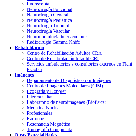
Endoscopía
Neurocirugía Funcional
Neurocirugía General
Neurocirugía Pediátrica
Neurocirugía Tumoral
Neurocirugía Vascular
Neurorradiología intervencionista
Radiocirugía Gamma Knife
Rehabilitación
Centro de Rehabilitación Adultos CRA
Centro de Rehabilitación Infantil CRI
Servicios ambulatorios y consultorios externos en Fleni
Escobar
Imágenes
Departamento de Diagnóstico por Imágenes
Centro de Imágenes Moleculares (CIM)
Ecografía y Doppler
Interconsultas
Laboratorio de neuroimágenes (Biofísica)
Medicina Nuclear
Profesionales
Radiología
Resonancia Magnética
Tomografía Computada
Otras Especialidades