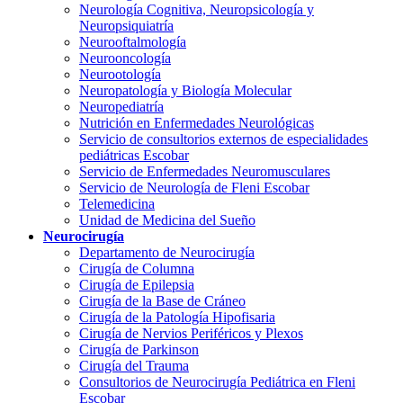
Neurología Cognitiva, Neuropsicología y
Neuropsiquiatría
Neurooftalmología
Neurooncología
Neurootología
Neuropatología y Biología Molecular
Neuropediatría
Nutrición en Enfermedades Neurológicas
Servicio de consultorios externos de especialidades
pediátricas Escobar
Servicio de Enfermedades Neuromusculares
Servicio de Neurología de Fleni Escobar
Telemedicina
Unidad de Medicina del Sueño
Neurocirugía
Departamento de Neurocirugía
Cirugía de Columna
Cirugía de Epilepsia
Cirugía de la Base de Cráneo
Cirugía de la Patología Hipofisaria
Cirugía de Nervios Periféricos y Plexos
Cirugía de Parkinson
Cirugía del Trauma
Consultorios de Neurocirugía Pediátrica en Fleni
Escobar