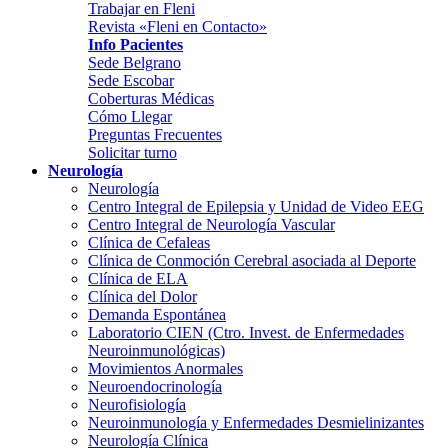
Trabajar en Fleni
Revista «Fleni en Contacto»
Info Pacientes
Sede Belgrano
Sede Escobar
Coberturas Médicas
Cómo Llegar
Preguntas Frecuentes
Solicitar turno
Neurología
Neurología
Centro Integral de Epilepsia y Unidad de Video EEG
Centro Integral de Neurología Vascular
Clínica de Cefaleas
Clínica de Conmoción Cerebral asociada al Deporte
Clínica de ELA
Clínica del Dolor
Demanda Espontánea
Laboratorio CIEN (Ctro. Invest. de Enfermedades
Neuroinmunológicas)
Movimientos Anormales
Neuroendocrinología
Neurofisiología
Neuroinmunología y Enfermedades Desmielinizantes
Neurología Clínica