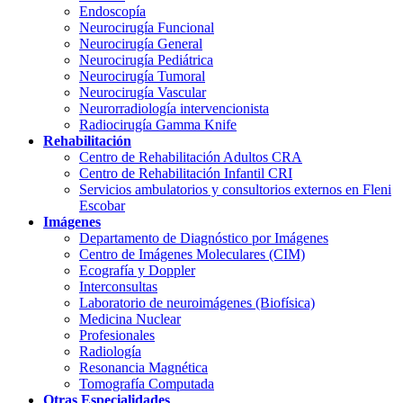
Endoscopía
Neurocirugía Funcional
Neurocirugía General
Neurocirugía Pediátrica
Neurocirugía Tumoral
Neurocirugía Vascular
Neurorradiología intervencionista
Radiocirugía Gamma Knife
Rehabilitación
Centro de Rehabilitación Adultos CRA
Centro de Rehabilitación Infantil CRI
Servicios ambulatorios y consultorios externos en Fleni
Escobar
Imágenes
Departamento de Diagnóstico por Imágenes
Centro de Imágenes Moleculares (CIM)
Ecografía y Doppler
Interconsultas
Laboratorio de neuroimágenes (Biofísica)
Medicina Nuclear
Profesionales
Radiología
Resonancia Magnética
Tomografía Computada
Otras Especialidades