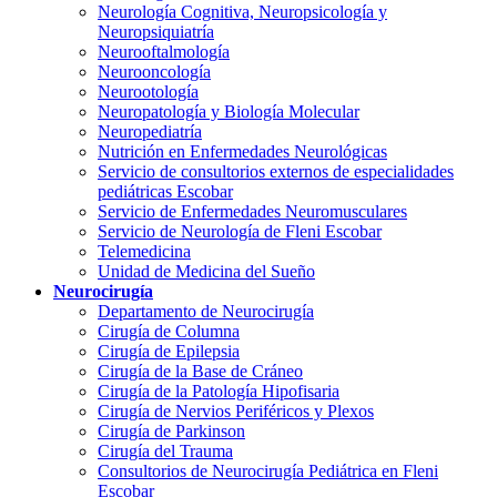
Neurología Cognitiva, Neuropsicología y
Neuropsiquiatría
Neurooftalmología
Neurooncología
Neurootología
Neuropatología y Biología Molecular
Neuropediatría
Nutrición en Enfermedades Neurológicas
Servicio de consultorios externos de especialidades
pediátricas Escobar
Servicio de Enfermedades Neuromusculares
Servicio de Neurología de Fleni Escobar
Telemedicina
Unidad de Medicina del Sueño
Neurocirugía
Departamento de Neurocirugía
Cirugía de Columna
Cirugía de Epilepsia
Cirugía de la Base de Cráneo
Cirugía de la Patología Hipofisaria
Cirugía de Nervios Periféricos y Plexos
Cirugía de Parkinson
Cirugía del Trauma
Consultorios de Neurocirugía Pediátrica en Fleni
Escobar