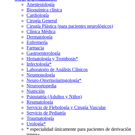
Anestesiología
Bioquímica clínica
Cardiología
Cirugía General
Cirugía Plástica (para pacientes neurológicos)
Clínica Médica
Dermatología
Enfermería
Farmacia
Gastroenterología
Hematología y Trombosis*
Infectología*
Laboratorio de Análisis Clínicos
Neumonología
Neuro-Otorrinolaringología*
Neuroortopedia
Nutrición
Psiquiatría (Adultos y Niños)
Reumatología
Servicio de Flebología y Cirugía Vascular
Servicio de Pediatría
Traumatología
Urología*
* especialidad únicamente para pacientes de derivación
interna