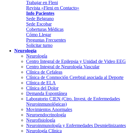
Trabajar en Fleni
Revista «Fleni en Contacto»
Info Pacientes
Sede Belgrano
Sede Escobar
Coberturas Médicas
Cómo Llegar
Preguntas Frecuentes
Solicitar turno
Neurología
Neurología
Centro Integral de Epilepsia y Unidad de Video EEG
Centro Integral de Neurología Vascular
Clínica de Cefaleas
Clínica de Conmoción Cerebral asociada al Deporte
Clínica de ELA
Clínica del Dolor
Demanda Espontánea
Laboratorio CIEN (Ctro. Invest. de Enfermedades
Neuroinmunológicas)
Movimientos Anormales
Neuroendocrinología
Neurofisiología
Neuroinmunología y Enfermedades Desmielinizantes
Neurología Clínica