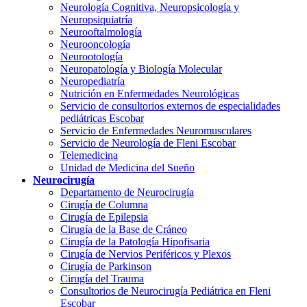
Neurología Cognitiva, Neuropsicología y
Neuropsiquiatría
Neurooftalmología
Neurooncología
Neurootología
Neuropatología y Biología Molecular
Neuropediatría
Nutrición en Enfermedades Neurológicas
Servicio de consultorios externos de especialidades
pediátricas Escobar
Servicio de Enfermedades Neuromusculares
Servicio de Neurología de Fleni Escobar
Telemedicina
Unidad de Medicina del Sueño
Neurocirugía
Departamento de Neurocirugía
Cirugía de Columna
Cirugía de Epilepsia
Cirugía de la Base de Cráneo
Cirugía de la Patología Hipofisaria
Cirugía de Nervios Periféricos y Plexos
Cirugía de Parkinson
Cirugía del Trauma
Consultorios de Neurocirugía Pediátrica en Fleni
Escobar