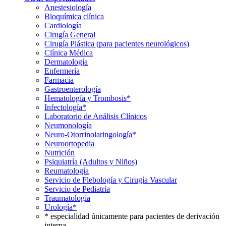
Anestesiología
Bioquímica clínica
Cardiología
Cirugía General
Cirugía Plástica (para pacientes neurológicos)
Clínica Médica
Dermatología
Enfermería
Farmacia
Gastroenterología
Hematología y Trombosis*
Infectología*
Laboratorio de Análisis Clínicos
Neumonología
Neuro-Otorrinolaringología*
Neuroortopedia
Nutrición
Psiquiatría (Adultos y Niños)
Reumatología
Servicio de Flebología y Cirugía Vascular
Servicio de Pediatría
Traumatología
Urología*
* especialidad únicamente para pacientes de derivación
interna