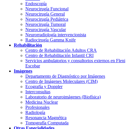
Endoscopía
Neurocirugía Funcional
Neurocirugía General
Neurocirugía Pediátrica
Neurocirugía Tumoral
Neurocirugía Vascular
Neurorradiología intervencionista
Radiocirugía Gamma Knife
Rehabilitación
Centro de Rehabilitación Adultos CRA
Centro de Rehabilitación Infantil CRI
Servicios ambulatorios y consultorios externos en Fleni
Escobar
Imágenes
Departamento de Diagnóstico por Imágenes
Centro de Imágenes Moleculares (CIM)
Ecografía y Doppler
Interconsultas
Laboratorio de neuroimágenes (Biofísica)
Medicina Nuclear
Profesionales
Radiología
Resonancia Magnética
Tomografía Computada
Otras Especialidades