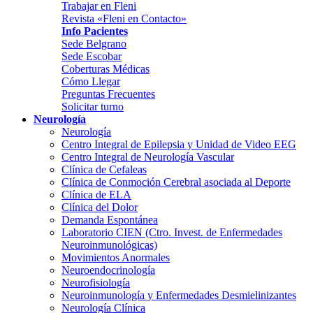
Trabajar en Fleni
Revista «Fleni en Contacto»
Info Pacientes
Sede Belgrano
Sede Escobar
Coberturas Médicas
Cómo Llegar
Preguntas Frecuentes
Solicitar turno
Neurología
Neurología
Centro Integral de Epilepsia y Unidad de Video EEG
Centro Integral de Neurología Vascular
Clínica de Cefaleas
Clínica de Conmoción Cerebral asociada al Deporte
Clínica de ELA
Clínica del Dolor
Demanda Espontánea
Laboratorio CIEN (Ctro. Invest. de Enfermedades
Neuroinmunológicas)
Movimientos Anormales
Neuroendocrinología
Neurofisiología
Neuroinmunología y Enfermedades Desmielinizantes
Neurología Clínica