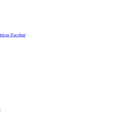
tricas Escobar
r