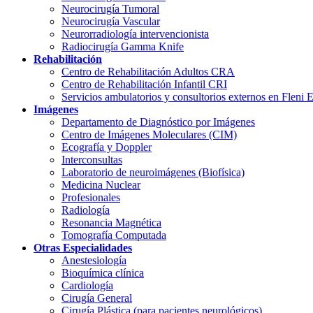
Neurocirugía Tumoral
Neurocirugía Vascular
Neurorradiología intervencionista
Radiocirugía Gamma Knife
Rehabilitación
Centro de Rehabilitación Adultos CRA
Centro de Rehabilitación Infantil CRI
Servicios ambulatorios y consultorios externos en Fleni 
Imágenes
Departamento de Diagnóstico por Imágenes
Centro de Imágenes Moleculares (CIM)
Ecografía y Doppler
Interconsultas
Laboratorio de neuroimágenes (Biofísica)
Medicina Nuclear
Profesionales
Radiología
Resonancia Magnética
Tomografía Computada
Otras Especialidades
Anestesiología
Bioquímica clínica
Cardiología
Cirugía General
Cirugía Plástica (para pacientes neurológicos)