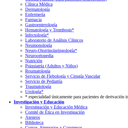
Clínica Médica
Dermatología
Enfermería
Farmacia
Gastroenterología
Hematología y Trombosis*
Infectología*
Laboratorio de Análisis Clínicos
Neumonología
Neuro-Otorrinolaringología*
Neuroortopedia
Nutrición
Psiquiatría (Adultos y Niños)
Reumatología
Servicio de Flebología y Cirugía Vascular
Servicio de Pediatría
Traumatología
Urología*
* especialidad únicamente para pacientes de derivación i
Investigación y Educación
Investigación y Educación Médica
Comité de Ética en Investigación
Ateneos
Biblioteca
Cursos, Simposios y Congresos