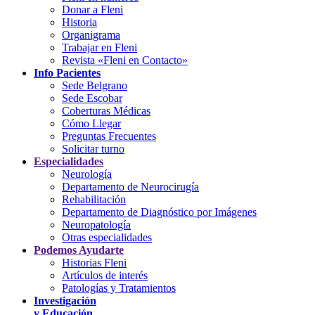
Donar a Fleni
Historia
Organigrama
Trabajar en Fleni
Revista «Fleni en Contacto»
Info Pacientes
Sede Belgrano
Sede Escobar
Coberturas Médicas
Cómo Llegar
Preguntas Frecuentes
Solicitar turno
Especialidades
Neurología
Departamento de Neurocirugía
Rehabilitación
Departamento de Diagnóstico por Imágenes
Neuropatología
Otras especialidades
Podemos Ayudarte
Historias Fleni
Artículos de interés
Patologías y Tratamientos
Investigación
y Educación