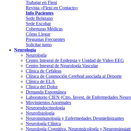
Trabajar en Fleni
Revista «Fleni en Contacto»
Info Pacientes
Sede Belgrano
Sede Escobar
Coberturas Médicas
Cómo Llegar
Preguntas Frecuentes
Solicitar turno
Neurología
Neurología
Centro Integral de Epilepsia y Unidad de Video EEG
Centro Integral de Neurología Vascular
Clínica de Cefaleas
Clínica de Conmoción Cerebral asociada al Deporte
Clínica de ELA
Clínica del Dolor
Demanda Espontánea
Laboratorio CIEN (Ctro. Invest. de Enfermedades Neur
Movimientos Anormales
Neuroendocrinología
Neurofisiología
Neuroinmunología y Enfermedades Desmielinizantes
Neurología Clínica
Neurología Cognitiva, Neuropsicología y Neuropsiquiatr