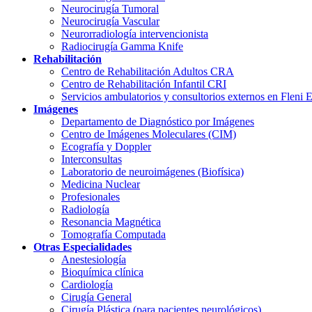
Neurocirugía Tumoral
Neurocirugía Vascular
Neurorradiología intervencionista
Radiocirugía Gamma Knife
Rehabilitación
Centro de Rehabilitación Adultos CRA
Centro de Rehabilitación Infantil CRI
Servicios ambulatorios y consultorios externos en Fleni 
Imágenes
Departamento de Diagnóstico por Imágenes
Centro de Imágenes Moleculares (CIM)
Ecografía y Doppler
Interconsultas
Laboratorio de neuroimágenes (Biofísica)
Medicina Nuclear
Profesionales
Radiología
Resonancia Magnética
Tomografía Computada
Otras Especialidades
Anestesiología
Bioquímica clínica
Cardiología
Cirugía General
Cirugía Plástica (para pacientes neurológicos)