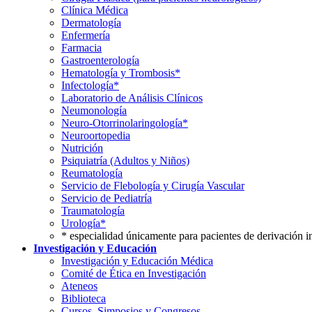
Clínica Médica
Dermatología
Enfermería
Farmacia
Gastroenterología
Hematología y Trombosis*
Infectología*
Laboratorio de Análisis Clínicos
Neumonología
Neuro-Otorrinolaringología*
Neuroortopedia
Nutrición
Psiquiatría (Adultos y Niños)
Reumatología
Servicio de Flebología y Cirugía Vascular
Servicio de Pediatría
Traumatología
Urología*
* especialidad únicamente para pacientes de derivación i
Investigación y Educación
Investigación y Educación Médica
Comité de Ética en Investigación
Ateneos
Biblioteca
Cursos, Simposios y Congresos