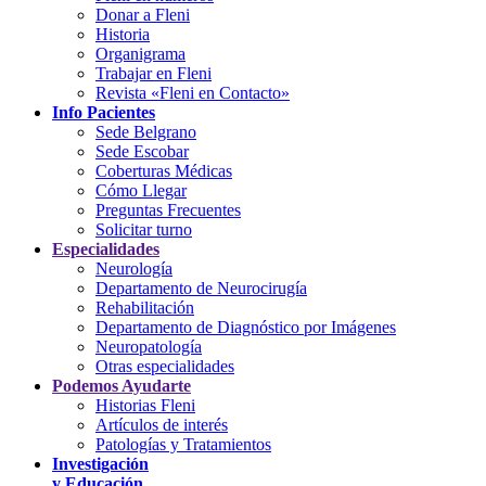
Donar a Fleni
Historia
Organigrama
Trabajar en Fleni
Revista «Fleni en Contacto»
Info Pacientes
Sede Belgrano
Sede Escobar
Coberturas Médicas
Cómo Llegar
Preguntas Frecuentes
Solicitar turno
Especialidades
Neurología
Departamento de Neurocirugía
Rehabilitación
Departamento de Diagnóstico por Imágenes
Neuropatología
Otras especialidades
Podemos Ayudarte
Historias Fleni
Artículos de interés
Patologías y Tratamientos
Investigación
y Educación