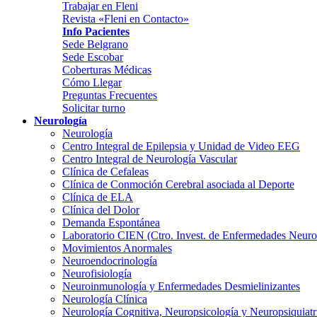
Trabajar en Fleni
Revista «Fleni en Contacto»
Info Pacientes
Sede Belgrano
Sede Escobar
Coberturas Médicas
Cómo Llegar
Preguntas Frecuentes
Solicitar turno
Neurología
Neurología
Centro Integral de Epilepsia y Unidad de Video EEG
Centro Integral de Neurología Vascular
Clínica de Cefaleas
Clínica de Conmoción Cerebral asociada al Deporte
Clínica de ELA
Clínica del Dolor
Demanda Espontánea
Laboratorio CIEN (Ctro. Invest. de Enfermedades Neur
Movimientos Anormales
Neuroendocrinología
Neurofisiología
Neuroinmunología y Enfermedades Desmielinizantes
Neurología Clínica
Neurología Cognitiva, Neuropsicología y Neuropsiquiatr