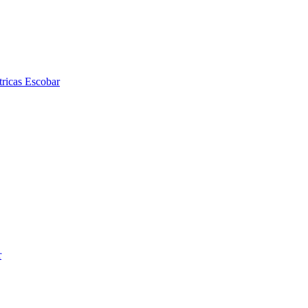
tricas Escobar
r