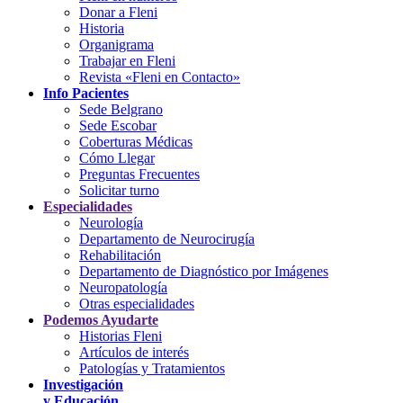
Donar a Fleni
Historia
Organigrama
Trabajar en Fleni
Revista «Fleni en Contacto»
Info Pacientes
Sede Belgrano
Sede Escobar
Coberturas Médicas
Cómo Llegar
Preguntas Frecuentes
Solicitar turno
Especialidades
Neurología
Departamento de Neurocirugía
Rehabilitación
Departamento de Diagnóstico por Imágenes
Neuropatología
Otras especialidades
Podemos Ayudarte
Historias Fleni
Artículos de interés
Patologías y Tratamientos
Investigación
y Educación