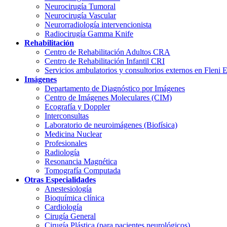
Neurocirugía Tumoral
Neurocirugía Vascular
Neurorradiología intervencionista
Radiocirugía Gamma Knife
Rehabilitación
Centro de Rehabilitación Adultos CRA
Centro de Rehabilitación Infantil CRI
Servicios ambulatorios y consultorios externos en Fleni 
Imágenes
Departamento de Diagnóstico por Imágenes
Centro de Imágenes Moleculares (CIM)
Ecografía y Doppler
Interconsultas
Laboratorio de neuroimágenes (Biofísica)
Medicina Nuclear
Profesionales
Radiología
Resonancia Magnética
Tomografía Computada
Otras Especialidades
Anestesiología
Bioquímica clínica
Cardiología
Cirugía General
Cirugía Plástica (para pacientes neurológicos)