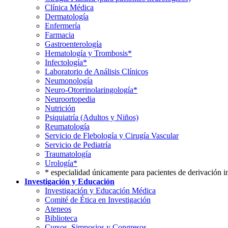
Clínica Médica
Dermatología
Enfermería
Farmacia
Gastroenterología
Hematología y Trombosis*
Infectología*
Laboratorio de Análisis Clínicos
Neumonología
Neuro-Otorrinolaringología*
Neuroortopedia
Nutrición
Psiquiatría (Adultos y Niños)
Reumatología
Servicio de Flebología y Cirugía Vascular
Servicio de Pediatría
Traumatología
Urología*
* especialidad únicamente para pacientes de derivación i
Investigación y Educación
Investigación y Educación Médica
Comité de Ética en Investigación
Ateneos
Biblioteca
Cursos, Simposios y Congresos