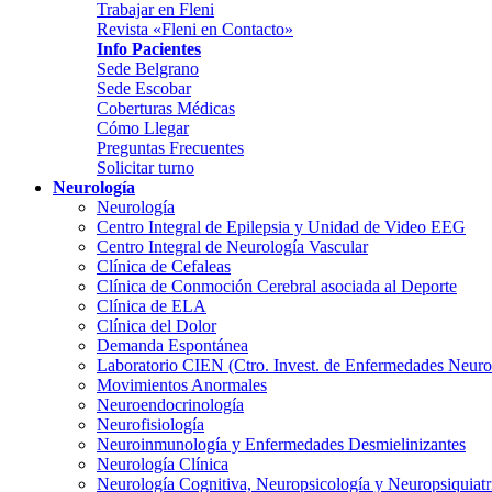
Trabajar en Fleni
Revista «Fleni en Contacto»
Info Pacientes
Sede Belgrano
Sede Escobar
Coberturas Médicas
Cómo Llegar
Preguntas Frecuentes
Solicitar turno
Neurología
Neurología
Centro Integral de Epilepsia y Unidad de Video EEG
Centro Integral de Neurología Vascular
Clínica de Cefaleas
Clínica de Conmoción Cerebral asociada al Deporte
Clínica de ELA
Clínica del Dolor
Demanda Espontánea
Laboratorio CIEN (Ctro. Invest. de Enfermedades Neur
Movimientos Anormales
Neuroendocrinología
Neurofisiología
Neuroinmunología y Enfermedades Desmielinizantes
Neurología Clínica
Neurología Cognitiva, Neuropsicología y Neuropsiquiatr