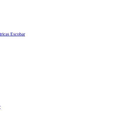
tricas Escobar
r