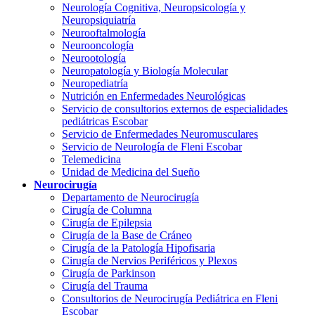
Neurología Cognitiva, Neuropsicología y
Neuropsiquiatría
Neurooftalmología
Neurooncología
Neurootología
Neuropatología y Biología Molecular
Neuropediatría
Nutrición en Enfermedades Neurológicas
Servicio de consultorios externos de especialidades
pediátricas Escobar
Servicio de Enfermedades Neuromusculares
Servicio de Neurología de Fleni Escobar
Telemedicina
Unidad de Medicina del Sueño
Neurocirugía
Departamento de Neurocirugía
Cirugía de Columna
Cirugía de Epilepsia
Cirugía de la Base de Cráneo
Cirugía de la Patología Hipofisaria
Cirugía de Nervios Periféricos y Plexos
Cirugía de Parkinson
Cirugía del Trauma
Consultorios de Neurocirugía Pediátrica en Fleni
Escobar