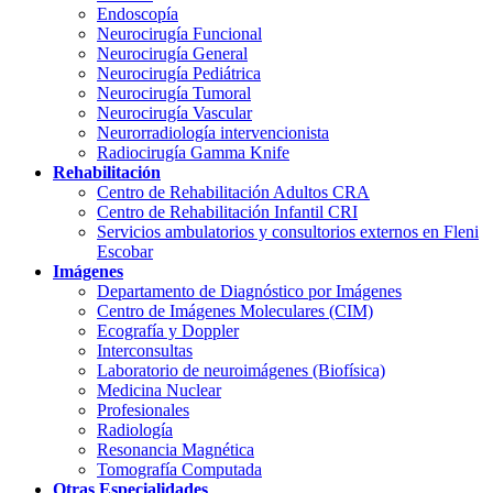
Endoscopía
Neurocirugía Funcional
Neurocirugía General
Neurocirugía Pediátrica
Neurocirugía Tumoral
Neurocirugía Vascular
Neurorradiología intervencionista
Radiocirugía Gamma Knife
Rehabilitación
Centro de Rehabilitación Adultos CRA
Centro de Rehabilitación Infantil CRI
Servicios ambulatorios y consultorios externos en Fleni
Escobar
Imágenes
Departamento de Diagnóstico por Imágenes
Centro de Imágenes Moleculares (CIM)
Ecografía y Doppler
Interconsultas
Laboratorio de neuroimágenes (Biofísica)
Medicina Nuclear
Profesionales
Radiología
Resonancia Magnética
Tomografía Computada
Otras Especialidades