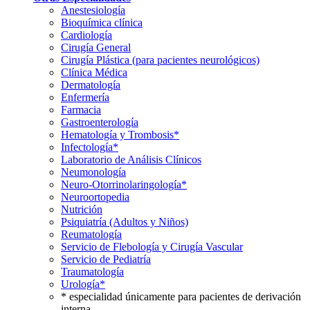
Anestesiología
Bioquímica clínica
Cardiología
Cirugía General
Cirugía Plástica (para pacientes neurológicos)
Clínica Médica
Dermatología
Enfermería
Farmacia
Gastroenterología
Hematología y Trombosis*
Infectología*
Laboratorio de Análisis Clínicos
Neumonología
Neuro-Otorrinolaringología*
Neuroortopedia
Nutrición
Psiquiatría (Adultos y Niños)
Reumatología
Servicio de Flebología y Cirugía Vascular
Servicio de Pediatría
Traumatología
Urología*
* especialidad únicamente para pacientes de derivación
interna