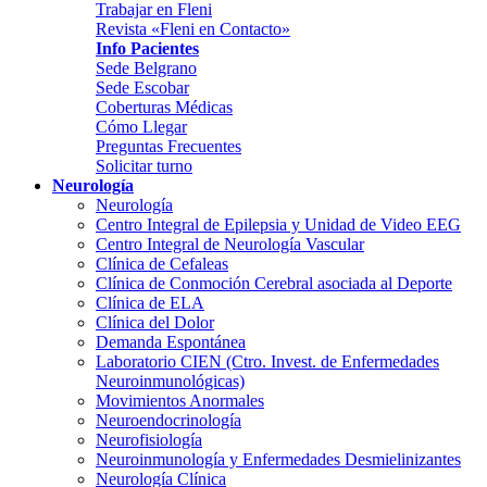
Trabajar en Fleni
Revista «Fleni en Contacto»
Info Pacientes
Sede Belgrano
Sede Escobar
Coberturas Médicas
Cómo Llegar
Preguntas Frecuentes
Solicitar turno
Neurología
Neurología
Centro Integral de Epilepsia y Unidad de Video EEG
Centro Integral de Neurología Vascular
Clínica de Cefaleas
Clínica de Conmoción Cerebral asociada al Deporte
Clínica de ELA
Clínica del Dolor
Demanda Espontánea
Laboratorio CIEN (Ctro. Invest. de Enfermedades
Neuroinmunológicas)
Movimientos Anormales
Neuroendocrinología
Neurofisiología
Neuroinmunología y Enfermedades Desmielinizantes
Neurología Clínica