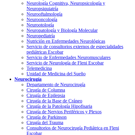
Neurología Cognitiva, Neuropsicología y
Neuropsiquiatría
Neurooftalmología
Neurooncología
Neurootología
Neuropatología y Biología Molecular
Neuropediatría
Nutrición en Enfermedades Neurológicas
Servicio de consultorios externos de especialidades
pediátricas Escobar
Servicio de Enfermedades Neuromusculares
Servicio de Neurología de Fleni Escobar
Telemedicina
Unidad de Medicina del Sueño
Neurocirugía
Departamento de Neurocirugía
Cirugía de Columna
Cirugía de Epilepsia
Cirugía de la Base de Cráneo
Cirugía de la Patología Hipofisaria
Cirugía de Nervios Periféricos y Plexos
Cirugía de Parkinson
Cirugía del Trauma
Consultorios de Neurocirugía Pediátrica en Fleni
Escobar