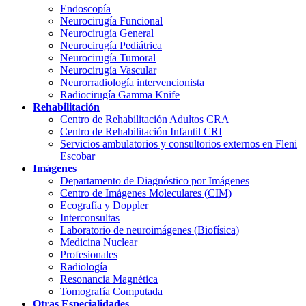
Endoscopía
Neurocirugía Funcional
Neurocirugía General
Neurocirugía Pediátrica
Neurocirugía Tumoral
Neurocirugía Vascular
Neurorradiología intervencionista
Radiocirugía Gamma Knife
Rehabilitación
Centro de Rehabilitación Adultos CRA
Centro de Rehabilitación Infantil CRI
Servicios ambulatorios y consultorios externos en Fleni
Escobar
Imágenes
Departamento de Diagnóstico por Imágenes
Centro de Imágenes Moleculares (CIM)
Ecografía y Doppler
Interconsultas
Laboratorio de neuroimágenes (Biofísica)
Medicina Nuclear
Profesionales
Radiología
Resonancia Magnética
Tomografía Computada
Otras Especialidades