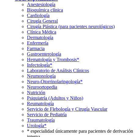
Anestesiología
Bioquímica clínica
Cardiología
Cirugía General
Cirugía Plástica (para pacientes neurológicos)
Clínica Médica
Dermatología
Enfermería
Farmacia
Gastroenterología
Hematología y Trombosis*
Infectología*
Laboratorio de Análisis Clínicos
Neumonología
Neuro-Otorrinolaringología*
Neuroortopedia
Nutrición
Psiquiatría (Adultos y Niños)
Reumatología
Servicio de Flebología y Cirugía Vascular
Servicio de Pediatría
Traumatología
Urología*
* especialidad únicamente para pacientes de derivación
interna