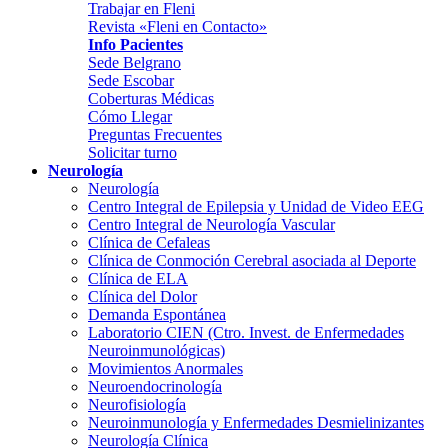
Trabajar en Fleni
Revista «Fleni en Contacto»
Info Pacientes
Sede Belgrano
Sede Escobar
Coberturas Médicas
Cómo Llegar
Preguntas Frecuentes
Solicitar turno
Neurología
Neurología
Centro Integral de Epilepsia y Unidad de Video EEG
Centro Integral de Neurología Vascular
Clínica de Cefaleas
Clínica de Conmoción Cerebral asociada al Deporte
Clínica de ELA
Clínica del Dolor
Demanda Espontánea
Laboratorio CIEN (Ctro. Invest. de Enfermedades
Neuroinmunológicas)
Movimientos Anormales
Neuroendocrinología
Neurofisiología
Neuroinmunología y Enfermedades Desmielinizantes
Neurología Clínica