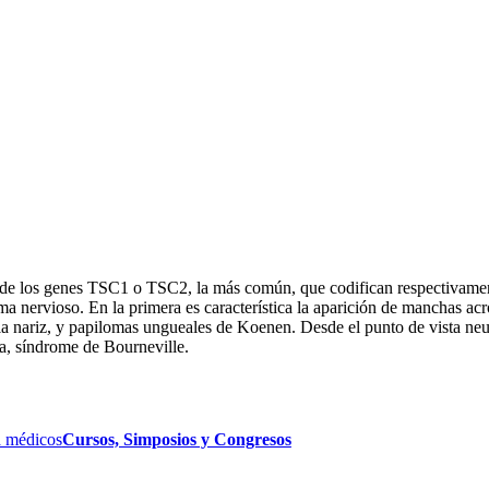
e los genes TSC1 o TSC2, la más común, que codifican respectivamente 
tema nervioso. En la primera es característica la aparición de manchas a
la nariz, y papilomas ungueales de Koenen. Desde el punto de vista neur
ia, síndrome de Bourneville.
 médicos
Cursos, Simposios y Congresos