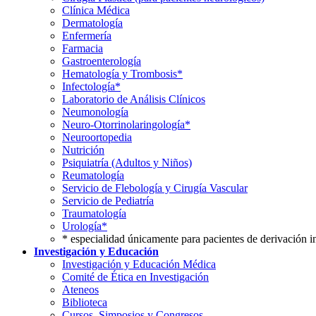
Clínica Médica
Dermatología
Enfermería
Farmacia
Gastroenterología
Hematología y Trombosis*
Infectología*
Laboratorio de Análisis Clínicos
Neumonología
Neuro-Otorrinolaringología*
Neuroortopedia
Nutrición
Psiquiatría (Adultos y Niños)
Reumatología
Servicio de Flebología y Cirugía Vascular
Servicio de Pediatría
Traumatología
Urología*
* especialidad únicamente para pacientes de derivación i
Investigación y Educación
Investigación y Educación Médica
Comité de Ética en Investigación
Ateneos
Biblioteca
Cursos, Simposios y Congresos