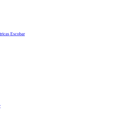
tricas Escobar
r