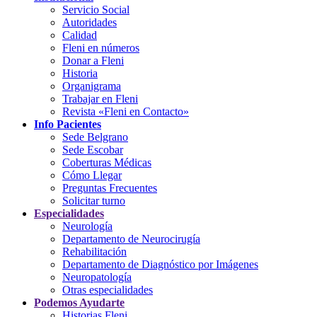
Servicio Social
Autoridades
Calidad
Fleni en números
Donar a Fleni
Historia
Organigrama
Trabajar en Fleni
Revista «Fleni en Contacto»
Info Pacientes
Sede Belgrano
Sede Escobar
Coberturas Médicas
Cómo Llegar
Preguntas Frecuentes
Solicitar turno
Especialidades
Neurología
Departamento de Neurocirugía
Rehabilitación
Departamento de Diagnóstico por Imágenes
Neuropatología
Otras especialidades
Podemos Ayudarte
Historias Fleni