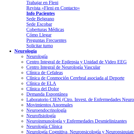
Trabajar en Fleni
Revista «Fleni en Contacto»
Info Pacientes
Sede Belgrano
Sede Escobar
Coberturas Médicas
Cómo Llegar
Preguntas Frecuentes
Solicitar turno
Neurología
Neurología
Centro Integral de Epilepsia y Unidad de Video EEG
Centro Integral de Neurología Vascular
Clínica de Cefaleas
Clínica de Conmoción Cerebral asociada al Deporte
Clínica de ELA
Clínica del Dolor
Demanda Espontánea
Laboratorio CIEN (Ctro. Invest. de Enfermedades Neur
Movimientos Anormales
Neuroendocrinología
Neurofisiología
Neuroinmunología y Enfermedades Desmielinizantes
Neurología Clínica
Neurología Cognitiva, Neuropsicología y Neuropsiquiatr