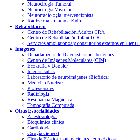
Neurocirugía Tumoral
Neurocirugía Vascular
Neurorradiología intervencionista
Radiocirugía Gamma Knife
Rehabilitación
Centro de Rehabilitación Adultos CRA
Centro de Rehabilitación Infantil CRI
Servicios ambulatorios y consultorios externos en Fleni 
Imágenes
Departamento de Diagnóstico por Imágenes
Centro de Imágenes Moleculares (CIM)
Ecografía y Doppler
Interconsultas
Laboratorio de neuroimágenes (Biofísica)
Medicina Nuclear
Profesionales
Radiología
Resonancia Magnética
Tomografía Computada
Otras Especialidades
Anestesiología
Bioquímica clínica
Cardiología
Cirugía General
Cirugía Plástica (para pacientes neurológicos)