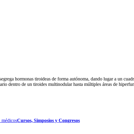
y segrega hormonas tiroideas de forma autónoma, dando lugar a un cuadro
rio dentro de un tiroides multinodular hasta múltiples áreas de hiperfu
 médicos
Cursos, Simposios y Congresos