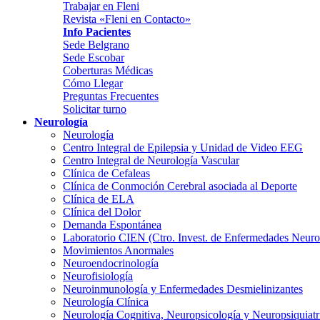
Trabajar en Fleni
Revista «Fleni en Contacto»
Info Pacientes
Sede Belgrano
Sede Escobar
Coberturas Médicas
Cómo Llegar
Preguntas Frecuentes
Solicitar turno
Neurología
Neurología
Centro Integral de Epilepsia y Unidad de Video EEG
Centro Integral de Neurología Vascular
Clínica de Cefaleas
Clínica de Conmoción Cerebral asociada al Deporte
Clínica de ELA
Clínica del Dolor
Demanda Espontánea
Laboratorio CIEN (Ctro. Invest. de Enfermedades Neur
Movimientos Anormales
Neuroendocrinología
Neurofisiología
Neuroinmunología y Enfermedades Desmielinizantes
Neurología Clínica
Neurología Cognitiva, Neuropsicología y Neuropsiquiatr