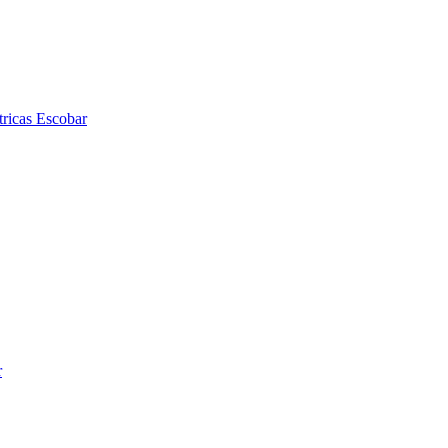
tricas Escobar
r