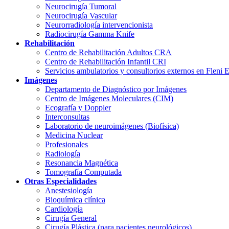
Neurocirugía Tumoral
Neurocirugía Vascular
Neurorradiología intervencionista
Radiocirugía Gamma Knife
Rehabilitación
Centro de Rehabilitación Adultos CRA
Centro de Rehabilitación Infantil CRI
Servicios ambulatorios y consultorios externos en Fleni 
Imágenes
Departamento de Diagnóstico por Imágenes
Centro de Imágenes Moleculares (CIM)
Ecografía y Doppler
Interconsultas
Laboratorio de neuroimágenes (Biofísica)
Medicina Nuclear
Profesionales
Radiología
Resonancia Magnética
Tomografía Computada
Otras Especialidades
Anestesiología
Bioquímica clínica
Cardiología
Cirugía General
Cirugía Plástica (para pacientes neurológicos)