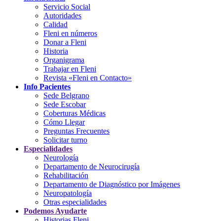
Servicio Social
Autoridades
Calidad
Fleni en números
Donar a Fleni
Historia
Organigrama
Trabajar en Fleni
Revista «Fleni en Contacto»
Info Pacientes
Sede Belgrano
Sede Escobar
Coberturas Médicas
Cómo Llegar
Preguntas Frecuentes
Solicitar turno
Especialidades
Neurología
Departamento de Neurocirugía
Rehabilitación
Departamento de Diagnóstico por Imágenes
Neuropatología
Otras especialidades
Podemos Ayudarte
Historias Fleni