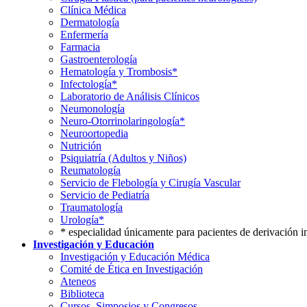
Clínica Médica
Dermatología
Enfermería
Farmacia
Gastroenterología
Hematología y Trombosis*
Infectología*
Laboratorio de Análisis Clínicos
Neumonología
Neuro-Otorrinolaringología*
Neuroortopedia
Nutrición
Psiquiatría (Adultos y Niños)
Reumatología
Servicio de Flebología y Cirugía Vascular
Servicio de Pediatría
Traumatología
Urología*
* especialidad únicamente para pacientes de derivación i
Investigación y Educación
Investigación y Educación Médica
Comité de Ética en Investigación
Ateneos
Biblioteca
Cursos, Simposios y Congresos