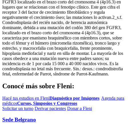
FGFR3 localizado en el brazo corto del cromosoma 4 (4p16.3) en
lugares que se relacionan con el fenotipo clínico. Este gen cifra el
receptor 3 del factor de crecimiento fibroblástico y regula
negativamente el crecimiento óseo; las mutaciones lo activan.2_s.f.
Condrodisplasia del recién nacido, de herencia autosómica
dominante, debida a una mutación del codón 380 del gen FGFR3,
localizado en el brazo corto del cromosoma 4 (4p16.3), que se
caracteriza por enanismo braquimélico con miembros cortos, sobre
todo el fémur y el húmero (micromelia rizomélica), tronco largo y
estrecho, y macrocefalia con braquicefalia, frente prominente,
hipoplasia mediofacial y nariz en silla de montar. La mayoría de los
casos obedece a una mutación nueva entre padres sanos; su
incidencia es de 1 por cada 15 000 a 40 000 nacidos vivos. Es la
condrodisplasia no letal más frecuente. Sin.: desus.: condrodistrofia
fetal, enfermedad de Parrot, síndrome de Parrot-Kaufmann.
Conocé más sobre Fleni:
Hacé tus estudios en Fleni
Diagnóstico por Imágenes
Agenda para
médicos
Cursos, Simposios y Congresos
Solicitar un turno
Derivar pacientes
Donar a Fleni
Sede Belgrano