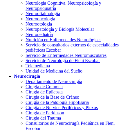
Neurología Cognitiva, Neuropsicología y
Neuropsiquiatría
Neurooftalmología
Neurooncología
Neurootología
Neuropatología y Biología Molecular
Neuropediatría
Nutrición en Enfermedades Neurológicas
Servicio de consultorios externos de especialidades
pediátricas Escobar
Servicio de Enfermedades Neuromusculares
Servicio de Neurología de Fleni Escobar
Telemedicina
Unidad de Medicina del Sueño
Neurocirugía
Departamento de Neurocirugía
Cirugía de Columna
Cirugía de Epilepsia
Cirugía de la Base de Cráneo
Cirugía de la Patología Hipofisaria
Cirugía de Nervios Periféricos y Plexos
Cirugía de Parkinson
Cirugía del Trauma
Consultorios de Neurocirugía Pediátrica en Fleni
Escobar