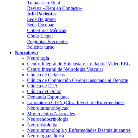
Trabajar en Fleni
Revista «Fleni en Contacto»
Info Pacientes
Sede Belgrano
Sede Escobar
Coberturas Médicas
Cómo Llegar
Preguntas Frecuentes
Solicitar turno
Neurología
Neurología
Centro Integral de Epilepsia y Unidad de Video EEG
Centro Integral de Neurología Vascular
Clínica de Cefaleas
Clínica de Conmoción Cerebral asociada al Deporte
Clínica de ELA
Clínica del Dolor
Demanda Espontánea
Laboratorio CIEN (Ctro. Invest. de Enfermedades
Neuroinmunológicas)
Movimientos Anormales
Neuroendocrinología
Neurofisiología
Neuroinmunología y Enfermedades Desmielinizantes
Neurología Clínica