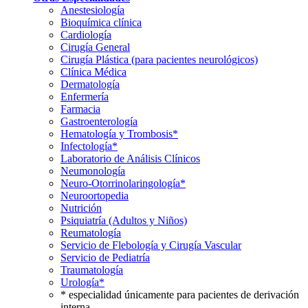
Anestesiología
Bioquímica clínica
Cardiología
Cirugía General
Cirugía Plástica (para pacientes neurológicos)
Clínica Médica
Dermatología
Enfermería
Farmacia
Gastroenterología
Hematología y Trombosis*
Infectología*
Laboratorio de Análisis Clínicos
Neumonología
Neuro-Otorrinolaringología*
Neuroortopedia
Nutrición
Psiquiatría (Adultos y Niños)
Reumatología
Servicio de Flebología y Cirugía Vascular
Servicio de Pediatría
Traumatología
Urología*
* especialidad únicamente para pacientes de derivación
interna