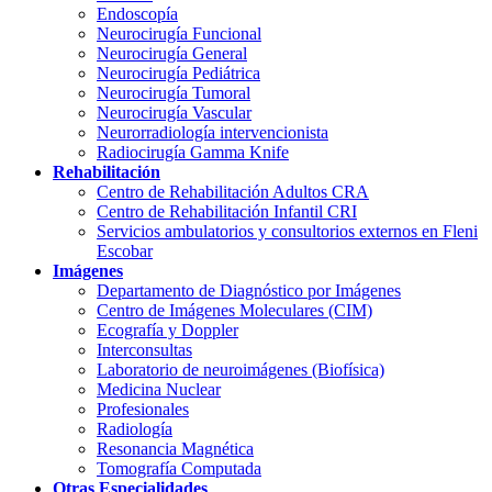
Endoscopía
Neurocirugía Funcional
Neurocirugía General
Neurocirugía Pediátrica
Neurocirugía Tumoral
Neurocirugía Vascular
Neurorradiología intervencionista
Radiocirugía Gamma Knife
Rehabilitación
Centro de Rehabilitación Adultos CRA
Centro de Rehabilitación Infantil CRI
Servicios ambulatorios y consultorios externos en Fleni
Escobar
Imágenes
Departamento de Diagnóstico por Imágenes
Centro de Imágenes Moleculares (CIM)
Ecografía y Doppler
Interconsultas
Laboratorio de neuroimágenes (Biofísica)
Medicina Nuclear
Profesionales
Radiología
Resonancia Magnética
Tomografía Computada
Otras Especialidades