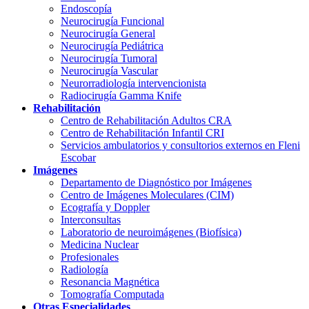
Endoscopía
Neurocirugía Funcional
Neurocirugía General
Neurocirugía Pediátrica
Neurocirugía Tumoral
Neurocirugía Vascular
Neurorradiología intervencionista
Radiocirugía Gamma Knife
Rehabilitación
Centro de Rehabilitación Adultos CRA
Centro de Rehabilitación Infantil CRI
Servicios ambulatorios y consultorios externos en Fleni
Escobar
Imágenes
Departamento de Diagnóstico por Imágenes
Centro de Imágenes Moleculares (CIM)
Ecografía y Doppler
Interconsultas
Laboratorio de neuroimágenes (Biofísica)
Medicina Nuclear
Profesionales
Radiología
Resonancia Magnética
Tomografía Computada
Otras Especialidades