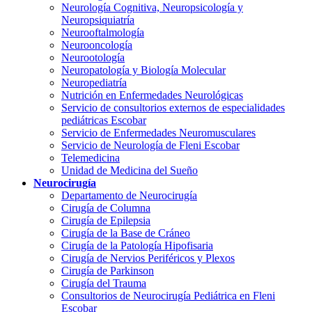
Neurología Cognitiva, Neuropsicología y
Neuropsiquiatría
Neurooftalmología
Neurooncología
Neurootología
Neuropatología y Biología Molecular
Neuropediatría
Nutrición en Enfermedades Neurológicas
Servicio de consultorios externos de especialidades
pediátricas Escobar
Servicio de Enfermedades Neuromusculares
Servicio de Neurología de Fleni Escobar
Telemedicina
Unidad de Medicina del Sueño
Neurocirugía
Departamento de Neurocirugía
Cirugía de Columna
Cirugía de Epilepsia
Cirugía de la Base de Cráneo
Cirugía de la Patología Hipofisaria
Cirugía de Nervios Periféricos y Plexos
Cirugía de Parkinson
Cirugía del Trauma
Consultorios de Neurocirugía Pediátrica en Fleni
Escobar