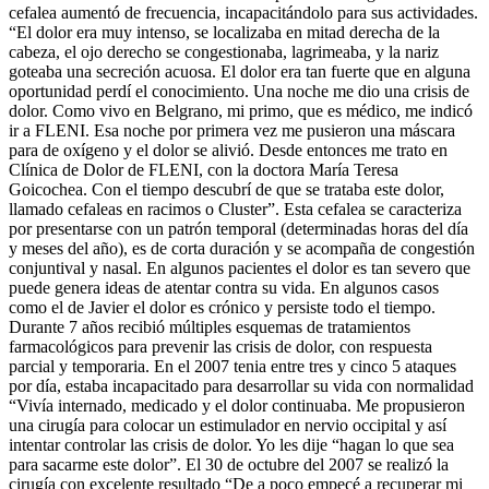
cefalea aumentó de frecuencia, incapacitándolo para sus actividades.
“El dolor era muy intenso, se localizaba en mitad derecha de la
cabeza, el ojo derecho se congestionaba, lagrimeaba, y la nariz
goteaba una secreción acuosa. El dolor era tan fuerte que en alguna
oportunidad perdí el conocimiento. Una noche me dio una crisis de
dolor. Como vivo en Belgrano, mi primo, que es médico, me indicó
ir a FLENI. Esa noche por primera vez me pusieron una máscara
para de oxígeno y el dolor se alivió. Desde entonces me trato en
Clínica de Dolor de FLENI, con la doctora María Teresa
Goicochea. Con el tiempo descubrí de que se trataba este dolor,
llamado cefaleas en racimos o Cluster”. Esta cefalea se caracteriza
por presentarse con un patrón temporal (determinadas horas del día
y meses del año), es de corta duración y se acompaña de congestión
conjuntival y nasal. En algunos pacientes el dolor es tan severo que
puede genera ideas de atentar contra su vida. En algunos casos
como el de Javier el dolor es crónico y persiste todo el tiempo.
Durante 7 años recibió múltiples esquemas de tratamientos
farmacológicos para prevenir las crisis de dolor, con respuesta
parcial y temporaria. En el 2007 tenia entre tres y cinco 5 ataques
por día, estaba incapacitado para desarrollar su vida con normalidad
“Vivía internado, medicado y el dolor continuaba. Me propusieron
una cirugía para colocar un estimulador en nervio occipital y así
intentar controlar las crisis de dolor. Yo les dije “hagan lo que sea
para sacarme este dolor”. El 30 de octubre del 2007 se realizó la
cirugía con excelente resultado “De a poco empecé a recuperar mi