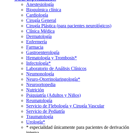
Anestesiología
Bioquímica clínica
Cardiología
Cirugía General
Cirugía Plástica (para pacientes neurológicos)
Clínica Médica
Dermatología
Enfermería
Farmacia
Gastroenterología
Hematología y Trombosis*
Infectología*
Laboratorio de Análisis Clínicos
Neumonología
Neuro-Otorrinolaringología*
Neuroortopedia
Nutrición
Psiquiatría (Adultos y Niños)
Reumatología
Servicio de Flebología y Cirugía Vascular
Servicio de Pediatría
Traumatología
Urología*
* especialidad únicamente para pacientes de derivación
interna