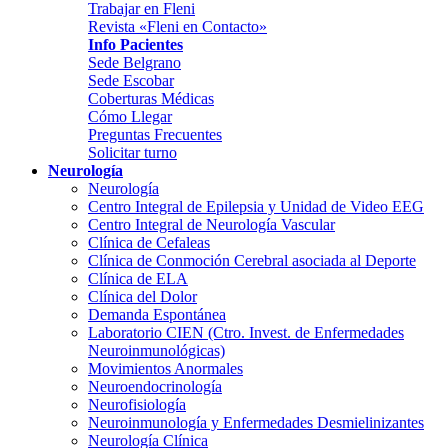
Trabajar en Fleni
Revista «Fleni en Contacto»
Info Pacientes
Sede Belgrano
Sede Escobar
Coberturas Médicas
Cómo Llegar
Preguntas Frecuentes
Solicitar turno
Neurología
Neurología
Centro Integral de Epilepsia y Unidad de Video EEG
Centro Integral de Neurología Vascular
Clínica de Cefaleas
Clínica de Conmoción Cerebral asociada al Deporte
Clínica de ELA
Clínica del Dolor
Demanda Espontánea
Laboratorio CIEN (Ctro. Invest. de Enfermedades
Neuroinmunológicas)
Movimientos Anormales
Neuroendocrinología
Neurofisiología
Neuroinmunología y Enfermedades Desmielinizantes
Neurología Clínica