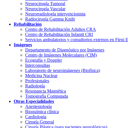
Neurocirugía Tumoral
Neurocirugía Vascular
Neurorradiología intervencionista
Radiocirugía Gamma Knife
Rehabilitación
Centro de Rehabilitación Adultos CRA
Centro de Rehabilitación Infantil CRI
Servicios ambulatorios y consultorios externos en Fleni 
Imágenes
Departamento de Diagnóstico por Imágenes
Centro de Imágenes Moleculares (CIM)
Ecografía y Doppler
Interconsultas
Laboratorio de neuroimágenes (Biofísica)
Medicina Nuclear
Profesionales
Radiología
Resonancia Magnética
Tomografía Computada
Otras Especialidades
Anestesiología
Bioquímica clínica
Cardiología
Cirugía General
Cirugía Plástica (para pacientes neurológicos)