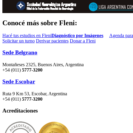
Conocé más sobre Fleni:
Hacé tus estudios en Fleni
Diagnóstico por Imágenes
Agenda para
Solicitar un turno
Derivar pacientes
Donar a Fleni
Sede Belgrano
Montañeses 2325, Buenos Aires, Argentina
+54 (011)
5777-3200
Sede Escobar
Ruta 9 Km 53, Escobar, Argentina
+54 (011)
5777-3200
Acreditaciones