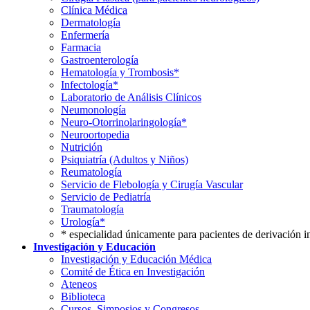
Clínica Médica
Dermatología
Enfermería
Farmacia
Gastroenterología
Hematología y Trombosis*
Infectología*
Laboratorio de Análisis Clínicos
Neumonología
Neuro-Otorrinolaringología*
Neuroortopedia
Nutrición
Psiquiatría (Adultos y Niños)
Reumatología
Servicio de Flebología y Cirugía Vascular
Servicio de Pediatría
Traumatología
Urología*
* especialidad únicamente para pacientes de derivación i
Investigación y Educación
Investigación y Educación Médica
Comité de Ética en Investigación
Ateneos
Biblioteca
Cursos, Simposios y Congresos