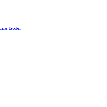
tricas Escobar
r