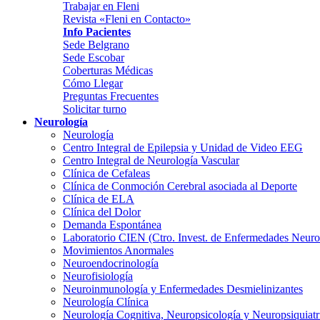
Trabajar en Fleni
Revista «Fleni en Contacto»
Info Pacientes
Sede Belgrano
Sede Escobar
Coberturas Médicas
Cómo Llegar
Preguntas Frecuentes
Solicitar turno
Neurología
Neurología
Centro Integral de Epilepsia y Unidad de Video EEG
Centro Integral de Neurología Vascular
Clínica de Cefaleas
Clínica de Conmoción Cerebral asociada al Deporte
Clínica de ELA
Clínica del Dolor
Demanda Espontánea
Laboratorio CIEN (Ctro. Invest. de Enfermedades Neur
Movimientos Anormales
Neuroendocrinología
Neurofisiología
Neuroinmunología y Enfermedades Desmielinizantes
Neurología Clínica
Neurología Cognitiva, Neuropsicología y Neuropsiquiatr