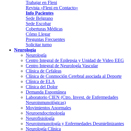
Trabajar en Fleni
Revista «Fleni en Contacto»
Info Pacientes
Sede Belgrano
Sede Escobar
Coberturas Médicas
Cómo Llegar
Preguntas Frecuentes
Solicitar turno
Neurología
Neurología
Centro Integral de Epilepsia y Unidad de Video EEG
Centro Integral de Neurología Vascular
Clínica de Cefaleas
Clínica de Conmoción Cerebral asociada al Deporte
Clínica de ELA
Clínica del Dolor
Demanda Espontánea
Laboratorio CIEN (Ctro. Invest. de Enfermedades
Neuroinmunológicas)
Movimientos Anormales
Neuroendocrinología
Neurofisiología
Neuroinmunología y Enfermedades Desmielinizantes
Neurología Clínica