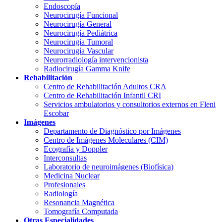
Endoscopía
Neurocirugía Funcional
Neurocirugía General
Neurocirugía Pediátrica
Neurocirugía Tumoral
Neurocirugía Vascular
Neurorradiología intervencionista
Radiocirugía Gamma Knife
Rehabilitación
Centro de Rehabilitación Adultos CRA
Centro de Rehabilitación Infantil CRI
Servicios ambulatorios y consultorios externos en Fleni
Escobar
Imágenes
Departamento de Diagnóstico por Imágenes
Centro de Imágenes Moleculares (CIM)
Ecografía y Doppler
Interconsultas
Laboratorio de neuroimágenes (Biofísica)
Medicina Nuclear
Profesionales
Radiología
Resonancia Magnética
Tomografía Computada
Otras Especialidades