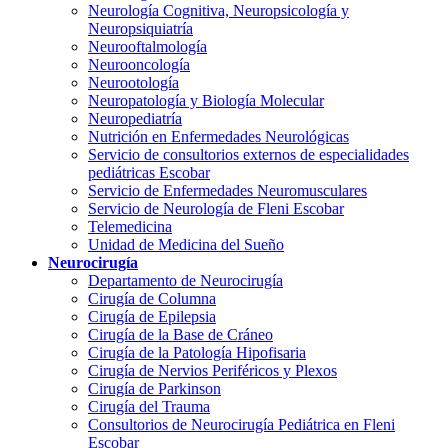
Neurología Cognitiva, Neuropsicología y
Neuropsiquiatría
Neurooftalmología
Neurooncología
Neurootología
Neuropatología y Biología Molecular
Neuropediatría
Nutrición en Enfermedades Neurológicas
Servicio de consultorios externos de especialidades
pediátricas Escobar
Servicio de Enfermedades Neuromusculares
Servicio de Neurología de Fleni Escobar
Telemedicina
Unidad de Medicina del Sueño
Neurocirugía
Departamento de Neurocirugía
Cirugía de Columna
Cirugía de Epilepsia
Cirugía de la Base de Cráneo
Cirugía de la Patología Hipofisaria
Cirugía de Nervios Periféricos y Plexos
Cirugía de Parkinson
Cirugía del Trauma
Consultorios de Neurocirugía Pediátrica en Fleni
Escobar