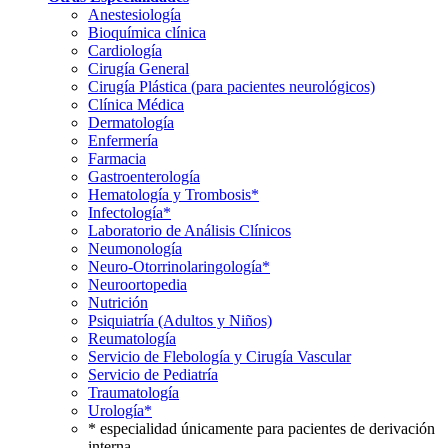
Anestesiología
Bioquímica clínica
Cardiología
Cirugía General
Cirugía Plástica (para pacientes neurológicos)
Clínica Médica
Dermatología
Enfermería
Farmacia
Gastroenterología
Hematología y Trombosis*
Infectología*
Laboratorio de Análisis Clínicos
Neumonología
Neuro-Otorrinolaringología*
Neuroortopedia
Nutrición
Psiquiatría (Adultos y Niños)
Reumatología
Servicio de Flebología y Cirugía Vascular
Servicio de Pediatría
Traumatología
Urología*
* especialidad únicamente para pacientes de derivación
interna