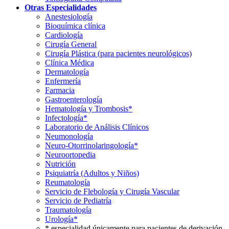
Otras Especialidades
Anestesiología
Bioquímica clínica
Cardiología
Cirugía General
Cirugía Plástica (para pacientes neurológicos)
Clínica Médica
Dermatología
Enfermería
Farmacia
Gastroenterología
Hematología y Trombosis*
Infectología*
Laboratorio de Análisis Clínicos
Neumonología
Neuro-Otorrinolaringología*
Neuroortopedia
Nutrición
Psiquiatría (Adultos y Niños)
Reumatología
Servicio de Flebología y Cirugía Vascular
Servicio de Pediatría
Traumatología
Urología*
* especialidad únicamente para pacientes de derivación