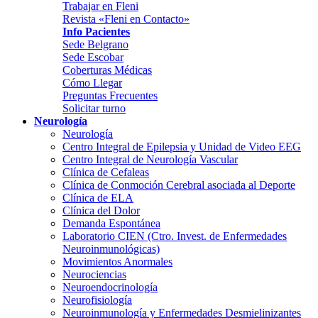
Trabajar en Fleni
Revista «Fleni en Contacto»
Info Pacientes
Sede Belgrano
Sede Escobar
Coberturas Médicas
Cómo Llegar
Preguntas Frecuentes
Solicitar turno
Neurología
Neurología
Centro Integral de Epilepsia y Unidad de Video EEG
Centro Integral de Neurología Vascular
Clínica de Cefaleas
Clínica de Conmoción Cerebral asociada al Deporte
Clínica de ELA
Clínica del Dolor
Demanda Espontánea
Laboratorio CIEN (Ctro. Invest. de Enfermedades
Neuroinmunológicas)
Movimientos Anormales
Neurociencias
Neuroendocrinología
Neurofisiología
Neuroinmunología y Enfermedades Desmielinizantes