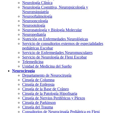
Neurología Clínica
Neurología Cognitiva, Neuropsicología y
Neuropsiquiatría
Neurooftalmología
Neurooncología
Neurootología
Neuropatología y Biología Molecular
Neuropediatría
Nutrición en Enfermedades Neurológicas
Servicio de consultorios externos de especialidades
pediátricas Escobar
Servicio de Enfermedades Neuromusculares
Servicio de Neurología de Fleni Escobar
Telemedicina
Unidad de Medicina del Sueño
Neurocirugía
Departamento de Neurocirugía
Cirugía de Columna
Cirugía de Epilepsia
Cirugía de la Base de Cráneo
Cirugía de la Patología Hipofisaria
Cirugía de Nervios Periféricos y Plexos
Cirugía de Parkinson
Cirugía del Trauma
Consultorios de Neurocirugía Pediátrica en Fleni