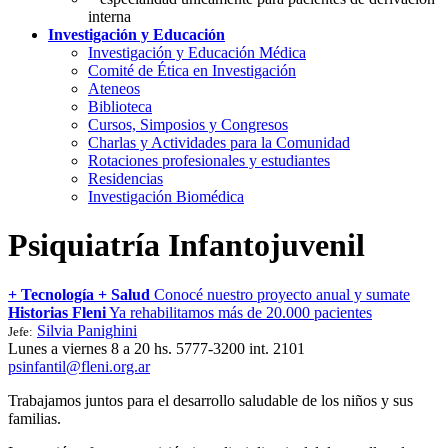
interna
Investigación y Educación
Investigación y Educación Médica
Comité de Ética en Investigación
Ateneos
Biblioteca
Cursos, Simposios y Congresos
Charlas y Actividades para la Comunidad
Rotaciones profesionales y estudiantes
Residencias
Investigación Biomédica
Psiquiatría Infantojuvenil
+ Tecnología + Salud
Conocé nuestro proyecto anual y sumate
Historias Fleni
Ya rehabilitamos más de 20.000 pacientes
Silvia Panighini
Jefe:
Lunes a viernes 8 a 20 hs. 5777-3200 int. 2101
psinfantil@fleni.org.ar
Trabajamos juntos para el desarrollo saludable de los niños y sus
familias.