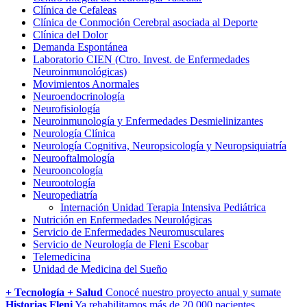
Clínica de Cefaleas
Clínica de Conmoción Cerebral asociada al Deporte
Clínica del Dolor
Demanda Espontánea
Laboratorio CIEN (Ctro. Invest. de Enfermedades
Neuroinmunológicas)
Movimientos Anormales
Neuroendocrinología
Neurofisiología
Neuroinmunología y Enfermedades Desmielinizantes
Neurología Clínica
Neurología Cognitiva, Neuropsicología y Neuropsiquiatría
Neurooftalmología
Neurooncología
Neurootología
Neuropediatría
Internación Unidad Terapia Intensiva Pediátrica
Nutrición en Enfermedades Neurológicas
Servicio de Enfermedades Neuromusculares
Servicio de Neurología de Fleni Escobar
Telemedicina
Unidad de Medicina del Sueño
+ Tecnología + Salud
Conocé nuestro proyecto anual y sumate
Historias Fleni
Ya rehabilitamos más de 20.000 pacientes