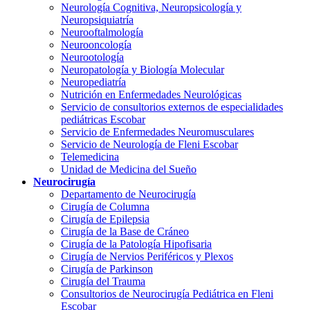
Neurología Cognitiva, Neuropsicología y
Neuropsiquiatría
Neurooftalmología
Neurooncología
Neurootología
Neuropatología y Biología Molecular
Neuropediatría
Nutrición en Enfermedades Neurológicas
Servicio de consultorios externos de especialidades
pediátricas Escobar
Servicio de Enfermedades Neuromusculares
Servicio de Neurología de Fleni Escobar
Telemedicina
Unidad de Medicina del Sueño
Neurocirugía
Departamento de Neurocirugía
Cirugía de Columna
Cirugía de Epilepsia
Cirugía de la Base de Cráneo
Cirugía de la Patología Hipofisaria
Cirugía de Nervios Periféricos y Plexos
Cirugía de Parkinson
Cirugía del Trauma
Consultorios de Neurocirugía Pediátrica en Fleni
Escobar