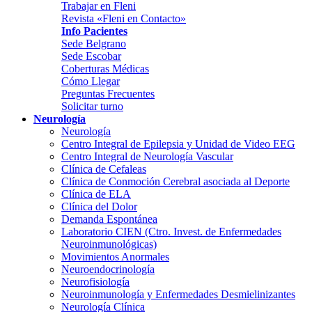
Trabajar en Fleni
Revista «Fleni en Contacto»
Info Pacientes
Sede Belgrano
Sede Escobar
Coberturas Médicas
Cómo Llegar
Preguntas Frecuentes
Solicitar turno
Neurología
Neurología
Centro Integral de Epilepsia y Unidad de Video EEG
Centro Integral de Neurología Vascular
Clínica de Cefaleas
Clínica de Conmoción Cerebral asociada al Deporte
Clínica de ELA
Clínica del Dolor
Demanda Espontánea
Laboratorio CIEN (Ctro. Invest. de Enfermedades
Neuroinmunológicas)
Movimientos Anormales
Neuroendocrinología
Neurofisiología
Neuroinmunología y Enfermedades Desmielinizantes
Neurología Clínica