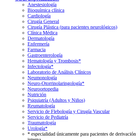
Anestesiología
Bioquímica clínica
Cardiología
Cirugía General
Cirugía Plástica (para pacientes neurológicos)
Clínica Médica
Dermatología
Enfermería
Farmacia
Gastroenterología
Hematología y Trombosis*
Infectología*
Laboratorio de Análisis Clínicos
Neumonología
Neuro-Otorrinolaringología*
Neuroortopedia
Nutrición
Psiquiatría (Adultos y Niños)
Reumatología
Servicio de Flebología y Cirugía Vascular
Servicio de Pediatría
Traumatología
Urología*
* especialidad únicamente para pacientes de derivación
interna