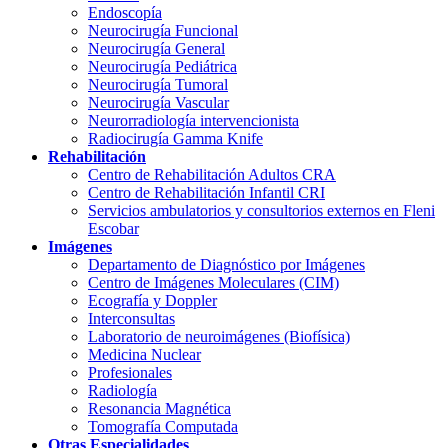
Endoscopía
Neurocirugía Funcional
Neurocirugía General
Neurocirugía Pediátrica
Neurocirugía Tumoral
Neurocirugía Vascular
Neurorradiología intervencionista
Radiocirugía Gamma Knife
Rehabilitación
Centro de Rehabilitación Adultos CRA
Centro de Rehabilitación Infantil CRI
Servicios ambulatorios y consultorios externos en Fleni
Escobar
Imágenes
Departamento de Diagnóstico por Imágenes
Centro de Imágenes Moleculares (CIM)
Ecografía y Doppler
Interconsultas
Laboratorio de neuroimágenes (Biofísica)
Medicina Nuclear
Profesionales
Radiología
Resonancia Magnética
Tomografía Computada
Otras Especialidades