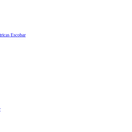
tricas Escobar
r