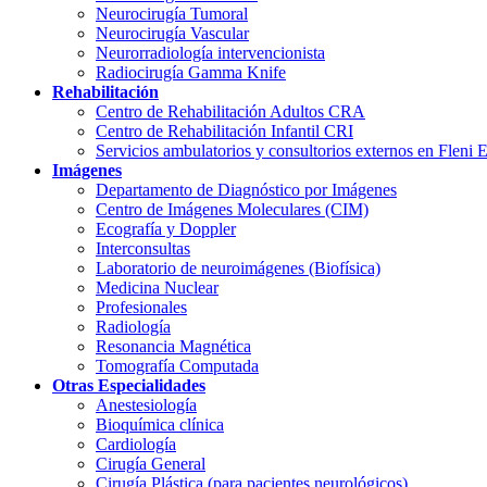
Neurocirugía Tumoral
Neurocirugía Vascular
Neurorradiología intervencionista
Radiocirugía Gamma Knife
Rehabilitación
Centro de Rehabilitación Adultos CRA
Centro de Rehabilitación Infantil CRI
Servicios ambulatorios y consultorios externos en Fleni 
Imágenes
Departamento de Diagnóstico por Imágenes
Centro de Imágenes Moleculares (CIM)
Ecografía y Doppler
Interconsultas
Laboratorio de neuroimágenes (Biofísica)
Medicina Nuclear
Profesionales
Radiología
Resonancia Magnética
Tomografía Computada
Otras Especialidades
Anestesiología
Bioquímica clínica
Cardiología
Cirugía General
Cirugía Plástica (para pacientes neurológicos)