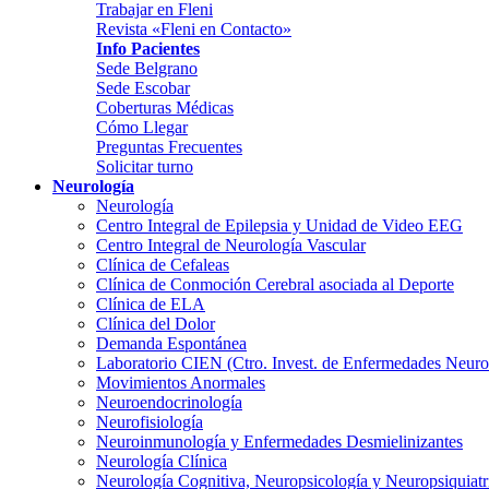
Trabajar en Fleni
Revista «Fleni en Contacto»
Info Pacientes
Sede Belgrano
Sede Escobar
Coberturas Médicas
Cómo Llegar
Preguntas Frecuentes
Solicitar turno
Neurología
Neurología
Centro Integral de Epilepsia y Unidad de Video EEG
Centro Integral de Neurología Vascular
Clínica de Cefaleas
Clínica de Conmoción Cerebral asociada al Deporte
Clínica de ELA
Clínica del Dolor
Demanda Espontánea
Laboratorio CIEN (Ctro. Invest. de Enfermedades Neur
Movimientos Anormales
Neuroendocrinología
Neurofisiología
Neuroinmunología y Enfermedades Desmielinizantes
Neurología Clínica
Neurología Cognitiva, Neuropsicología y Neuropsiquiatr