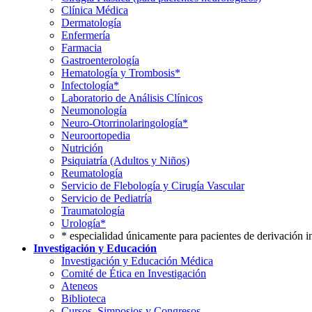
Clínica Médica
Dermatología
Enfermería
Farmacia
Gastroenterología
Hematología y Trombosis*
Infectología*
Laboratorio de Análisis Clínicos
Neumonología
Neuro-Otorrinolaringología*
Neuroortopedia
Nutrición
Psiquiatría (Adultos y Niños)
Reumatología
Servicio de Flebología y Cirugía Vascular
Servicio de Pediatría
Traumatología
Urología*
* especialidad únicamente para pacientes de derivación i
Investigación y Educación
Investigación y Educación Médica
Comité de Ética en Investigación
Ateneos
Biblioteca
Cursos, Simposios y Congresos