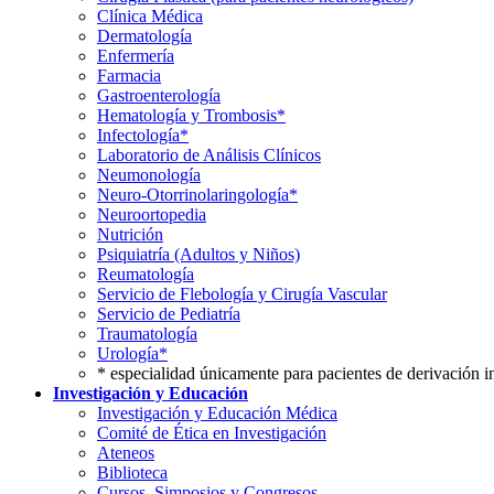
Clínica Médica
Dermatología
Enfermería
Farmacia
Gastroenterología
Hematología y Trombosis*
Infectología*
Laboratorio de Análisis Clínicos
Neumonología
Neuro-Otorrinolaringología*
Neuroortopedia
Nutrición
Psiquiatría (Adultos y Niños)
Reumatología
Servicio de Flebología y Cirugía Vascular
Servicio de Pediatría
Traumatología
Urología*
* especialidad únicamente para pacientes de derivación i
Investigación y Educación
Investigación y Educación Médica
Comité de Ética en Investigación
Ateneos
Biblioteca
Cursos, Simposios y Congresos