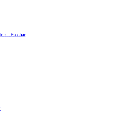
tricas Escobar
r