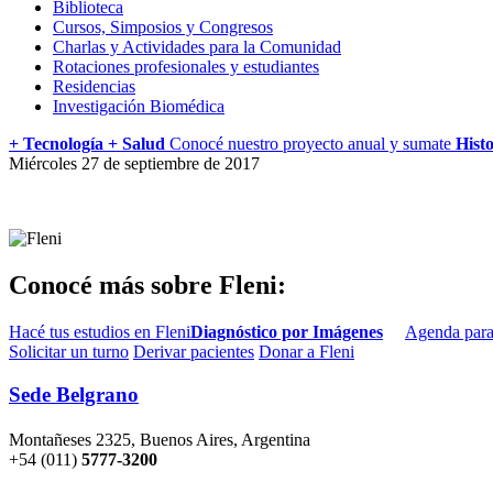
Biblioteca
Cursos, Simposios y Congresos
Charlas y Actividades para la Comunidad
Rotaciones profesionales y estudiantes
Residencias
Investigación Biomédica
+ Tecnología + Salud
Conocé nuestro proyecto anual y sumate
Histo
Miércoles 27 de septiembre de 2017
Conocé más sobre Fleni:
Hacé tus estudios en Fleni
Diagnóstico por Imágenes
Agenda para
Solicitar un turno
Derivar pacientes
Donar a Fleni
Sede Belgrano
Montañeses 2325, Buenos Aires, Argentina
+54 (011)
5777-3200