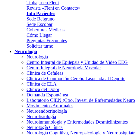
Trabajar en Fleni
Revista «Fleni en Contacto»
Info Pacientes
Sede Belgrano
Sede Escobar
Coberturas Médicas
Cómo Llegar
Preguntas Frecuentes
Solicitar turno
Neurología
Neurología
Centro Integral de Epilepsia y Unidad de Video EEG
Centro Integral de Neurología Vascular
Clínica de Cefaleas
Clínica de Conmoción Cerebral asociada al Deporte
Clínica de ELA
Clínica del Dolor
Demanda Espontánea
Laboratorio CIEN (Ctro. Invest. de Enfermedades Neur
Movimientos Anormales
Neuroendocrinología
Neurofisiología
Neuroinmunología y Enfermedades Desmielinizantes
Neurología Clínica
Neurología Cognitiva, Neuropsicología y Neuropsiquiatr