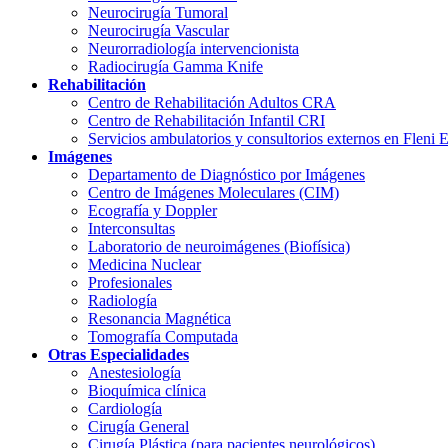
Neurocirugía Tumoral
Neurocirugía Vascular
Neurorradiología intervencionista
Radiocirugía Gamma Knife
Rehabilitación
Centro de Rehabilitación Adultos CRA
Centro de Rehabilitación Infantil CRI
Servicios ambulatorios y consultorios externos en Fleni 
Imágenes
Departamento de Diagnóstico por Imágenes
Centro de Imágenes Moleculares (CIM)
Ecografía y Doppler
Interconsultas
Laboratorio de neuroimágenes (Biofísica)
Medicina Nuclear
Profesionales
Radiología
Resonancia Magnética
Tomografía Computada
Otras Especialidades
Anestesiología
Bioquímica clínica
Cardiología
Cirugía General
Cirugía Plástica (para pacientes neurológicos)