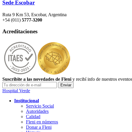
Sede Escobar
Ruta 9 Km 53, Escobar, Argentina
+54 (011)
5777-3200
Acreditaciones
Suscribite a las novedades de Fleni
y recibí info de nuestros evento
Hospital Verde
Institucional
Servicio Social
Autoridades
Calidad
Fleni en números
Donar a Fleni