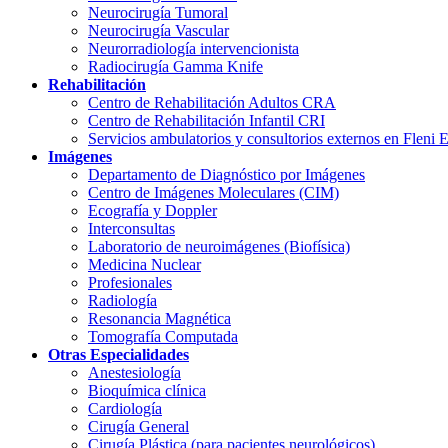
Neurocirugía Tumoral
Neurocirugía Vascular
Neurorradiología intervencionista
Radiocirugía Gamma Knife
Rehabilitación
Centro de Rehabilitación Adultos CRA
Centro de Rehabilitación Infantil CRI
Servicios ambulatorios y consultorios externos en Fleni 
Imágenes
Departamento de Diagnóstico por Imágenes
Centro de Imágenes Moleculares (CIM)
Ecografía y Doppler
Interconsultas
Laboratorio de neuroimágenes (Biofísica)
Medicina Nuclear
Profesionales
Radiología
Resonancia Magnética
Tomografía Computada
Otras Especialidades
Anestesiología
Bioquímica clínica
Cardiología
Cirugía General
Cirugía Plástica (para pacientes neurológicos)