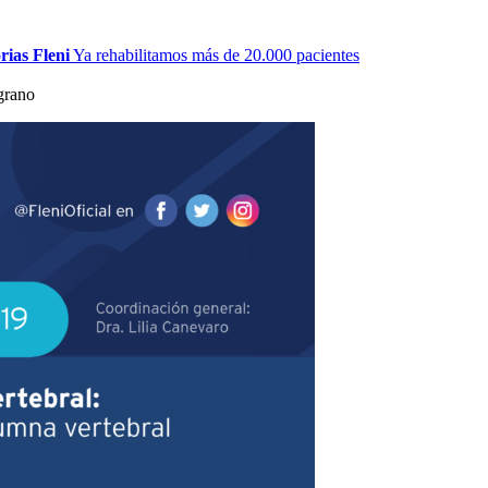
rias Fleni
Ya rehabilitamos más de 20.000 pacientes
grano