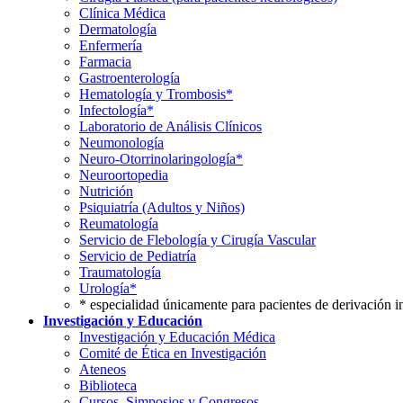
Clínica Médica
Dermatología
Enfermería
Farmacia
Gastroenterología
Hematología y Trombosis*
Infectología*
Laboratorio de Análisis Clínicos
Neumonología
Neuro-Otorrinolaringología*
Neuroortopedia
Nutrición
Psiquiatría (Adultos y Niños)
Reumatología
Servicio de Flebología y Cirugía Vascular
Servicio de Pediatría
Traumatología
Urología*
* especialidad únicamente para pacientes de derivación i
Investigación y Educación
Investigación y Educación Médica
Comité de Ética en Investigación
Ateneos
Biblioteca
Cursos, Simposios y Congresos