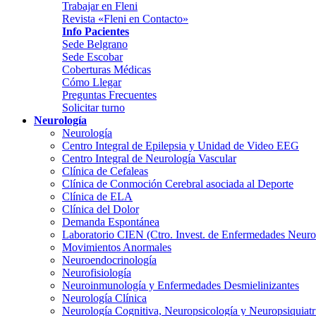
Trabajar en Fleni
Revista «Fleni en Contacto»
Info Pacientes
Sede Belgrano
Sede Escobar
Coberturas Médicas
Cómo Llegar
Preguntas Frecuentes
Solicitar turno
Neurología
Neurología
Centro Integral de Epilepsia y Unidad de Video EEG
Centro Integral de Neurología Vascular
Clínica de Cefaleas
Clínica de Conmoción Cerebral asociada al Deporte
Clínica de ELA
Clínica del Dolor
Demanda Espontánea
Laboratorio CIEN (Ctro. Invest. de Enfermedades Neur
Movimientos Anormales
Neuroendocrinología
Neurofisiología
Neuroinmunología y Enfermedades Desmielinizantes
Neurología Clínica
Neurología Cognitiva, Neuropsicología y Neuropsiquiatr