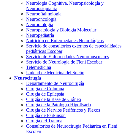
Neurología Cognitiva, Neuropsicología y
Neuropsiquiatría
Neurooftalmología
Neurooncología
Neurootología
Neuropatología y Biología Molecular
Neuropediatría
Nutrición en Enfermedades Neurológicas
Servicio de consultorios externos de especialidades
pediátricas Escobar
Servicio de Enfermedades Neuromusculares
Servicio de Neurología de Fleni Escobar
Telemedicina
Unidad de Medicina del Sueño
Neurocirugía
Departamento de Neurocirugía
Cirugía de Columna
Cirugía de Epilepsia
Cirugía de la Base de Cráneo
Cirugía de la Patología Hipofisaria
Cirugía de Nervios Periféricos y Plexos
Cirugía de Parkinson
Cirugía del Trauma
Consultorios de Neurocirugía Pediátrica en Fleni
Escobar