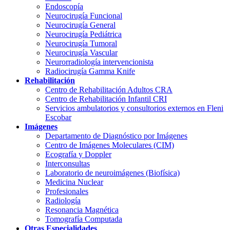
Endoscopía
Neurocirugía Funcional
Neurocirugía General
Neurocirugía Pediátrica
Neurocirugía Tumoral
Neurocirugía Vascular
Neurorradiología intervencionista
Radiocirugía Gamma Knife
Rehabilitación
Centro de Rehabilitación Adultos CRA
Centro de Rehabilitación Infantil CRI
Servicios ambulatorios y consultorios externos en Fleni
Escobar
Imágenes
Departamento de Diagnóstico por Imágenes
Centro de Imágenes Moleculares (CIM)
Ecografía y Doppler
Interconsultas
Laboratorio de neuroimágenes (Biofísica)
Medicina Nuclear
Profesionales
Radiología
Resonancia Magnética
Tomografía Computada
Otras Especialidades