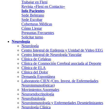
Trabajar en Fleni
Revista «Fleni en Contacto»
Info Pacientes
Sede Belgrano
Sede Escobar
Coberturas Médicas
Cómo Llegar
Preguntas Frecuentes
Solicitar turno
Neurología
Neurología
Centro Integral de Epilepsia y Unidad de Video EEG
Centro Integral de Neurología Vascular
Clínica de Cefaleas
Clínica de Conmoción Cerebral asociada al Deporte
Clínica de ELA
Clínica del Dolor
Demanda Espontánea
Laboratorio CIEN (Ctro. Invest. de Enfermedades
Neuroinmunológicas)
Movimientos Anormales
Neuroendocrinología
Neurofisiología
Neuroinmunología y Enfermedades Desmielinizantes
Neurología Clínica