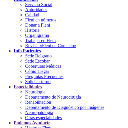
Servicio Social
Autoridades
Calidad
Fleni en números
Donar a Fleni
Historia
Organigrama
Trabajar en Fleni
Revista «Fleni en Contacto»
Info Pacientes
Sede Belgrano
Sede Escobar
Coberturas Médicas
Cómo Llegar
Preguntas Frecuentes
Solicitar turno
Especialidades
Neurología
Departamento de Neurocirugía
Rehabilitación
Departamento de Diagnóstico por Imágenes
Neuropatología
Otras especialidades
Podemos Ayudarte
Historias Fleni