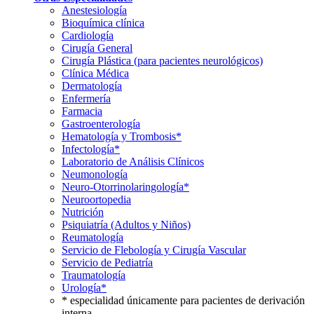
Anestesiología
Bioquímica clínica
Cardiología
Cirugía General
Cirugía Plástica (para pacientes neurológicos)
Clínica Médica
Dermatología
Enfermería
Farmacia
Gastroenterología
Hematología y Trombosis*
Infectología*
Laboratorio de Análisis Clínicos
Neumonología
Neuro-Otorrinolaringología*
Neuroortopedia
Nutrición
Psiquiatría (Adultos y Niños)
Reumatología
Servicio de Flebología y Cirugía Vascular
Servicio de Pediatría
Traumatología
Urología*
* especialidad únicamente para pacientes de derivación
interna