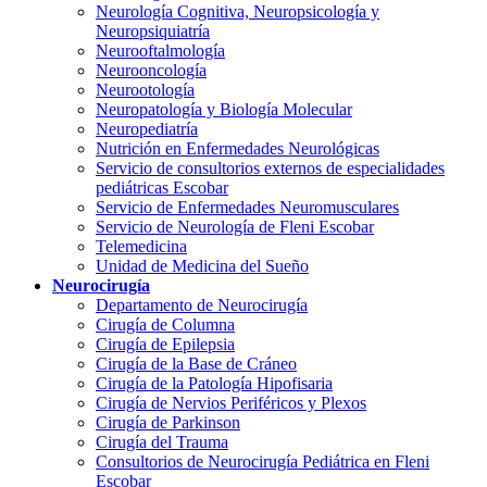
Neurología Cognitiva, Neuropsicología y
Neuropsiquiatría
Neurooftalmología
Neurooncología
Neurootología
Neuropatología y Biología Molecular
Neuropediatría
Nutrición en Enfermedades Neurológicas
Servicio de consultorios externos de especialidades
pediátricas Escobar
Servicio de Enfermedades Neuromusculares
Servicio de Neurología de Fleni Escobar
Telemedicina
Unidad de Medicina del Sueño
Neurocirugía
Departamento de Neurocirugía
Cirugía de Columna
Cirugía de Epilepsia
Cirugía de la Base de Cráneo
Cirugía de la Patología Hipofisaria
Cirugía de Nervios Periféricos y Plexos
Cirugía de Parkinson
Cirugía del Trauma
Consultorios de Neurocirugía Pediátrica en Fleni
Escobar