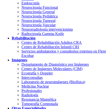
Endoscopía
Neurocirugía Funcional
Neurocirugía General
Neurocirugía Pediátrica
Neurocirugía Tumoral
Neurocirugía Vascular
Neurorradiología intervencionista
Radiocirugía Gamma Knife
Rehabilitación
Centro de Rehabilitación Adultos CRA
Centro de Rehabilitación Infantil CRI
Servicios ambulatorios y consultorios externos en Fleni
Escobar
Imágenes
Departamento de Diagnóstico por Imágenes
Centro de Imágenes Moleculares (CIM)
Ecografía y Doppler
Interconsultas
Laboratorio de neuroimágenes (Biofísica)
Medicina Nuclear
Profesionales
Radiología
Resonancia Magnética
Tomografía Computada
Otras Especialidades