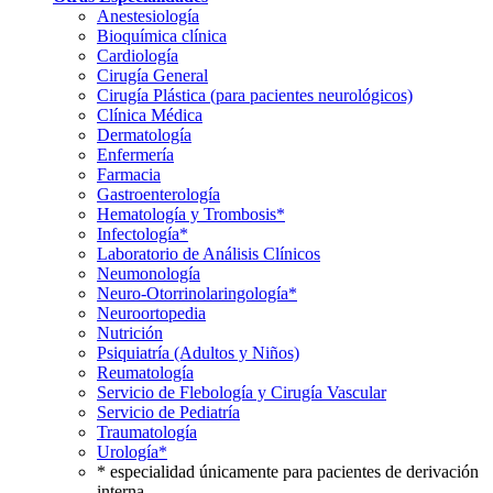
Anestesiología
Bioquímica clínica
Cardiología
Cirugía General
Cirugía Plástica (para pacientes neurológicos)
Clínica Médica
Dermatología
Enfermería
Farmacia
Gastroenterología
Hematología y Trombosis*
Infectología*
Laboratorio de Análisis Clínicos
Neumonología
Neuro-Otorrinolaringología*
Neuroortopedia
Nutrición
Psiquiatría (Adultos y Niños)
Reumatología
Servicio de Flebología y Cirugía Vascular
Servicio de Pediatría
Traumatología
Urología*
* especialidad únicamente para pacientes de derivación
interna