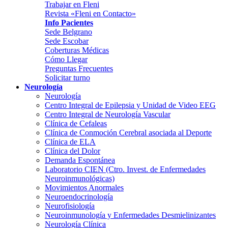
Trabajar en Fleni
Revista «Fleni en Contacto»
Info Pacientes
Sede Belgrano
Sede Escobar
Coberturas Médicas
Cómo Llegar
Preguntas Frecuentes
Solicitar turno
Neurología
Neurología
Centro Integral de Epilepsia y Unidad de Video EEG
Centro Integral de Neurología Vascular
Clínica de Cefaleas
Clínica de Conmoción Cerebral asociada al Deporte
Clínica de ELA
Clínica del Dolor
Demanda Espontánea
Laboratorio CIEN (Ctro. Invest. de Enfermedades
Neuroinmunológicas)
Movimientos Anormales
Neuroendocrinología
Neurofisiología
Neuroinmunología y Enfermedades Desmielinizantes
Neurología Clínica