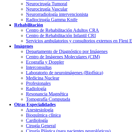
Neurocirugía Tumoral
Neurocirugía Vascular
Neurorradiología intervencionista
Radiocirugía Gamma Knife
Rehabilitación
Centro de Rehabilitación Adultos CRA
Centro de Rehabilitación Infantil CRI
Servicios ambulatorios y consultorios externos en Fleni 
Imágenes
Departamento de Diagnóstico por Imágenes
Centro de Imágenes Moleculares (CIM)
Ecografía y Doppler
Interconsultas
Laboratorio de neuroimágenes (Biofísica)
Medicina Nuclear
Profesionales
Radiología
Resonancia Magnética
Tomografía Computada
Otras Especialidades
Anestesiología
Bioquímica clínica
Cardiología
Cirugía General
Cirugía Plástica (para pacientes neurológicos)