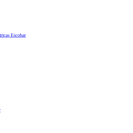
tricas Escobar
r