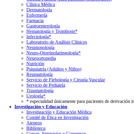
Clínica Médica
Dermatología
Enfermería
Farmacia
Gastroenterología
Hematología y Trombosis*
Infectología*
Laboratorio de Análisis Clínicos
Neumonología
Neuro-Otorrinolaringología*
Neuroortopedia
Nutrición
Psiquiatría (Adultos y Niños)
Reumatología
Servicio de Flebología y Cirugía Vascular
Servicio de Pediatría
Traumatología
Urología*
* especialidad únicamente para pacientes de derivación i
Investigación y Educación
Investigación y Educación Médica
Comité de Ética en Investigación
Ateneos
Biblioteca
Cursos, Simposios y Congresos