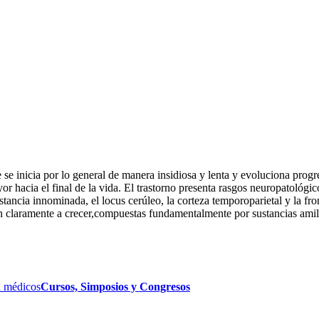
se inicia por lo general de manera insidiosa y lenta y evoluciona prog
or hacia el final de la vida. El trastorno presenta rasgos neuropatológ
tancia innominada, el locus cerúleo, la corteza temporoparietal y la fr
den claramente a crecer,compuestas fundamentalmente por sustancias ami
 médicos
Cursos, Simposios y Congresos