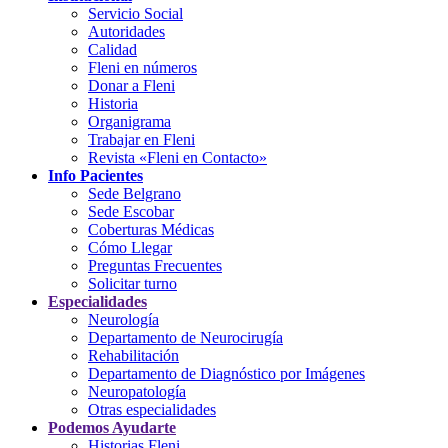
Servicio Social
Autoridades
Calidad
Fleni en números
Donar a Fleni
Historia
Organigrama
Trabajar en Fleni
Revista «Fleni en Contacto»
Info Pacientes
Sede Belgrano
Sede Escobar
Coberturas Médicas
Cómo Llegar
Preguntas Frecuentes
Solicitar turno
Especialidades
Neurología
Departamento de Neurocirugía
Rehabilitación
Departamento de Diagnóstico por Imágenes
Neuropatología
Otras especialidades
Podemos Ayudarte
Historias Fleni