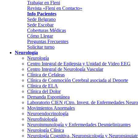
Trabajar en Fleni
Revista «Fleni en Contacto»
Info Pacientes
Sede Belgrano
Sede Escobar
Coberturas Médicas
Cómo Llegar
Preguntas Frecuentes
Solicitar turno
Neurología
Neurología
Centro Integral de Epilepsia y Unidad de Video EEG
Centro Integral de Neurología Vascular
Clínica de Cefaleas
Clínica de Conmoción Cerebral asociada al Deporte
Clínica de ELA
Clínica del Dolor
Demanda Espontánea
Laboratorio CIEN (Ctro. Invest. de Enfermedades Neur
Movimientos Anormales
Neuroendocrinología
Neurofisiología
Neuroinmunología y Enfermedades Desmielinizantes
Neurología Clínica
Neurología Cognitiva, Neuropsicología y Neuropsiquiatr