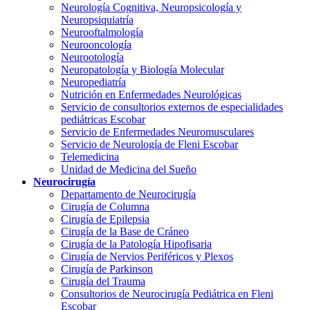
Neurología Cognitiva, Neuropsicología y
Neuropsiquiatría
Neurooftalmología
Neurooncología
Neurootología
Neuropatología y Biología Molecular
Neuropediatría
Nutrición en Enfermedades Neurológicas
Servicio de consultorios externos de especialidades
pediátricas Escobar
Servicio de Enfermedades Neuromusculares
Servicio de Neurología de Fleni Escobar
Telemedicina
Unidad de Medicina del Sueño
Neurocirugía
Departamento de Neurocirugía
Cirugía de Columna
Cirugía de Epilepsia
Cirugía de la Base de Cráneo
Cirugía de la Patología Hipofisaria
Cirugía de Nervios Periféricos y Plexos
Cirugía de Parkinson
Cirugía del Trauma
Consultorios de Neurocirugía Pediátrica en Fleni
Escobar