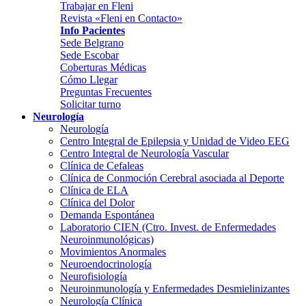
Trabajar en Fleni
Revista «Fleni en Contacto»
Info Pacientes
Sede Belgrano
Sede Escobar
Coberturas Médicas
Cómo Llegar
Preguntas Frecuentes
Solicitar turno
Neurología
Neurología
Centro Integral de Epilepsia y Unidad de Video EEG
Centro Integral de Neurología Vascular
Clínica de Cefaleas
Clínica de Conmoción Cerebral asociada al Deporte
Clínica de ELA
Clínica del Dolor
Demanda Espontánea
Laboratorio CIEN (Ctro. Invest. de Enfermedades
Neuroinmunológicas)
Movimientos Anormales
Neuroendocrinología
Neurofisiología
Neuroinmunología y Enfermedades Desmielinizantes
Neurología Clínica