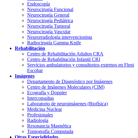
Endoscopía
Neurocirugía Funcional
Neurocirugía General
Neurocirugía Pediátrica
Neurocirugía Tumoral
Neurocirugía Vascular
Neurorradiología intervencionista
Radiocirugía Gamma Knife
Rehabilitación
Centro de Rehabilitación Adultos CRA
Centro de Rehabilitación Infantil CRI
Servicios ambulatorios y consultorios externos en Fleni
Escobar
Imágenes
Departamento de Diagnóstico por Imágenes
Centro de Imágenes Moleculares (CIM)
Ecografía y Doppler
Interconsultas
Laboratorio de neuroimágenes (Biofísica)
Medicina Nuclear
Profesionales
Radiología
Resonancia Magnética
Tomografía Computada
Otras Especialidades