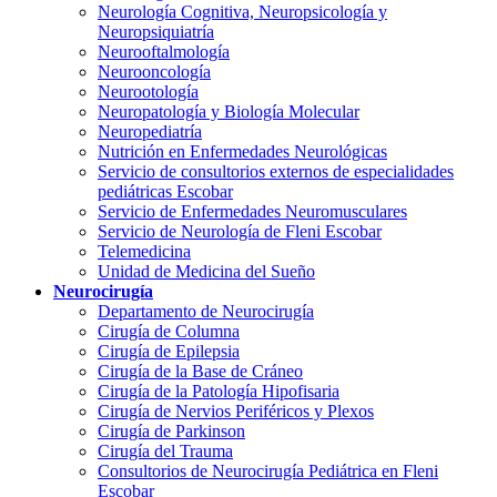
Neurología Cognitiva, Neuropsicología y
Neuropsiquiatría
Neurooftalmología
Neurooncología
Neurootología
Neuropatología y Biología Molecular
Neuropediatría
Nutrición en Enfermedades Neurológicas
Servicio de consultorios externos de especialidades
pediátricas Escobar
Servicio de Enfermedades Neuromusculares
Servicio de Neurología de Fleni Escobar
Telemedicina
Unidad de Medicina del Sueño
Neurocirugía
Departamento de Neurocirugía
Cirugía de Columna
Cirugía de Epilepsia
Cirugía de la Base de Cráneo
Cirugía de la Patología Hipofisaria
Cirugía de Nervios Periféricos y Plexos
Cirugía de Parkinson
Cirugía del Trauma
Consultorios de Neurocirugía Pediátrica en Fleni
Escobar