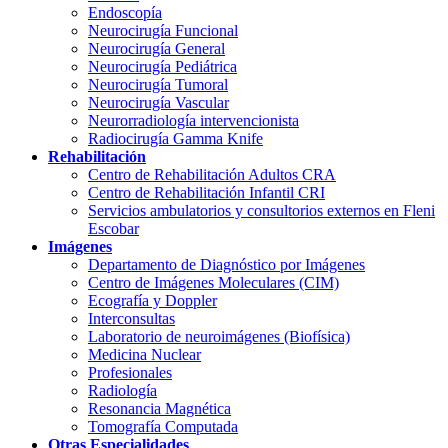
Endoscopía
Neurocirugía Funcional
Neurocirugía General
Neurocirugía Pediátrica
Neurocirugía Tumoral
Neurocirugía Vascular
Neurorradiología intervencionista
Radiocirugía Gamma Knife
Rehabilitación
Centro de Rehabilitación Adultos CRA
Centro de Rehabilitación Infantil CRI
Servicios ambulatorios y consultorios externos en Fleni
Escobar
Imágenes
Departamento de Diagnóstico por Imágenes
Centro de Imágenes Moleculares (CIM)
Ecografía y Doppler
Interconsultas
Laboratorio de neuroimágenes (Biofísica)
Medicina Nuclear
Profesionales
Radiología
Resonancia Magnética
Tomografía Computada
Otras Especialidades