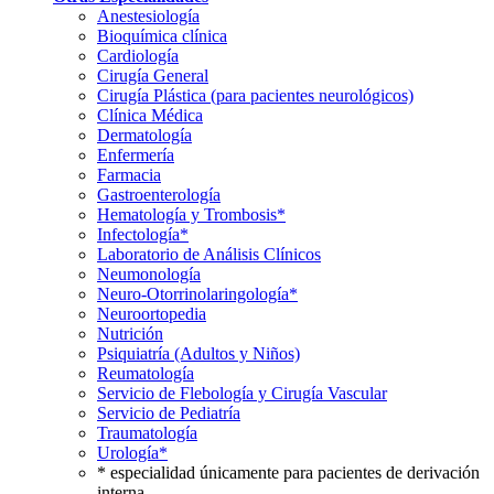
Anestesiología
Bioquímica clínica
Cardiología
Cirugía General
Cirugía Plástica (para pacientes neurológicos)
Clínica Médica
Dermatología
Enfermería
Farmacia
Gastroenterología
Hematología y Trombosis*
Infectología*
Laboratorio de Análisis Clínicos
Neumonología
Neuro-Otorrinolaringología*
Neuroortopedia
Nutrición
Psiquiatría (Adultos y Niños)
Reumatología
Servicio de Flebología y Cirugía Vascular
Servicio de Pediatría
Traumatología
Urología*
* especialidad únicamente para pacientes de derivación
interna