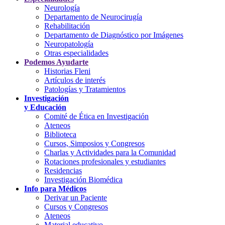
Neurología
Departamento de Neurocirugía
Rehabilitación
Departamento de Diagnóstico por Imágenes
Neuropatología
Otras especialidades
Podemos Ayudarte
Historias Fleni
Artículos de interés
Patologías y Tratamientos
Investigación
y Educación
Comité de Ética en Investigación
Ateneos
Biblioteca
Cursos, Simposios y Congresos
Charlas y Actividades para la Comunidad
Rotaciones profesionales y estudiantes
Residencias
Investigación Biomédica
Info para Médicos
Derivar un Paciente
Cursos y Congresos
Ateneos
Material educativo