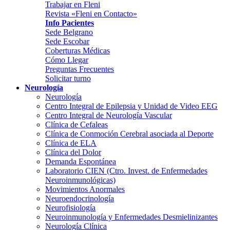
Trabajar en Fleni
Revista «Fleni en Contacto»
Info Pacientes
Sede Belgrano
Sede Escobar
Coberturas Médicas
Cómo Llegar
Preguntas Frecuentes
Solicitar turno
Neurología
Neurología
Centro Integral de Epilepsia y Unidad de Video EEG
Centro Integral de Neurología Vascular
Clínica de Cefaleas
Clínica de Conmoción Cerebral asociada al Deporte
Clínica de ELA
Clínica del Dolor
Demanda Espontánea
Laboratorio CIEN (Ctro. Invest. de Enfermedades
Neuroinmunológicas)
Movimientos Anormales
Neuroendocrinología
Neurofisiología
Neuroinmunología y Enfermedades Desmielinizantes
Neurología Clínica