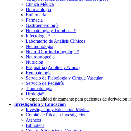
Clínica Médica
Dermatología
Enfermería
Farmacia
Gastroenterología
Hematología y Trombosis*
Infectología*
Laboratorio de Análisis Clínicos
Neumonología
Neuro-Otorrinolaringología*
Neuroortopedia
Nutrición
Psiquiatría (Adultos y Niños)
Reumatología
Servicio de Flebología y Cirugía Vascular
Servicio de Pediatría
Traumatología
Urología*
* especialidad únicamente para pacientes de derivación i
Investigación y Educación
Investigación y Educación Médica
Comité de Ética en Investigación
Ateneos
Biblioteca
Cursos, Simposios y Congresos