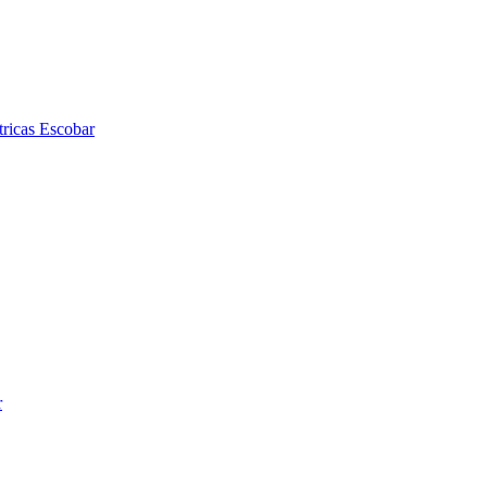
tricas Escobar
r