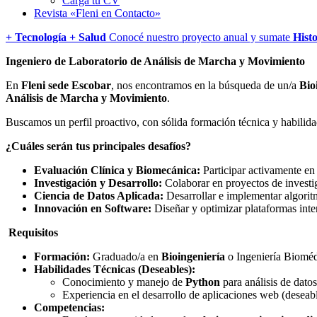
Cargá tu CV
Revista «Fleni en Contacto»
+ Tecnología + Salud
Conocé nuestro proyecto anual y sumate
Histo
Ingeniero de Laboratorio de Análisis de Marcha y Movimiento
En
Fleni sede Escobar
, nos encontramos en la búsqueda de un/a
Bio
Análisis de Marcha y Movimiento
.
Buscamos un perfil proactivo, con sólida formación técnica y habilidade
¿Cuáles serán tus principales desafíos?
Evaluación Clínica y Biomecánica:
Participar activamente en
Investigación y Desarrollo:
Colaborar en proyectos de investig
Ciencia de Datos Aplicada:
Desarrollar e implementar algorit
Innovación en Software:
Diseñar y optimizar plataformas inte
Requisitos
Formación:
Graduado/a en
Bioingeniería
o Ingeniería Biomédi
Habilidades Técnicas (Deseables):
Conocimiento y manejo de
Python
para análisis de datos
Experiencia en el desarrollo de aplicaciones web (desea
Competencias: