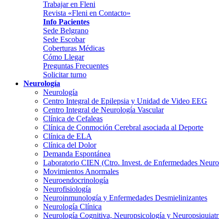
Trabajar en Fleni
Revista «Fleni en Contacto»
Info Pacientes
Sede Belgrano
Sede Escobar
Coberturas Médicas
Cómo Llegar
Preguntas Frecuentes
Solicitar turno
Neurología
Neurología
Centro Integral de Epilepsia y Unidad de Video EEG
Centro Integral de Neurología Vascular
Clínica de Cefaleas
Clínica de Conmoción Cerebral asociada al Deporte
Clínica de ELA
Clínica del Dolor
Demanda Espontánea
Laboratorio CIEN (Ctro. Invest. de Enfermedades Neur
Movimientos Anormales
Neuroendocrinología
Neurofisiología
Neuroinmunología y Enfermedades Desmielinizantes
Neurología Clínica
Neurología Cognitiva, Neuropsicología y Neuropsiquiatr