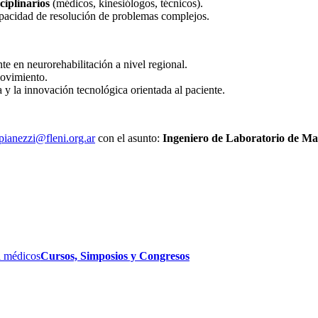
ciplinarios
(médicos, kinesiólogos, técnicos).
apacidad de resolución de problemas complejos.
te en neurorehabilitación a nivel regional.
movimiento.
ca y la innovación tecnológica orientada al paciente.
pianezzi@fleni.org.ar
con el asunto:
Ingeniero de Laboratorio de M
 médicos
Cursos, Simposios y Congresos