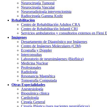
Neurocirugía Tumoral
Neurocirugía Vascular
Neurorradiología intervencionista
Radiocirugía Gamma Knife
Rehabilitación
Centro de Rehabilitación Adultos CRA
Centro de Rehabilitación Infantil CRI
Servicios ambulatorios y consultorios externos en Fleni 
Imágenes
Departamento de Diagnóstico por Imágenes
Centro de Imágenes Moleculares (CIM)
Ecografía y Doppler
Interconsultas
Laboratorio de neuroimágenes (Biofísica)
Medicina Nuclear
Profesionales
Radiología
Resonancia Magnética
Tomografía Computada
Otras Especialidades
Anestesiología
Bioquímica clínica
Cardiología
Cirugía General
Cirugía Plástica (para pacientes neurológicos)